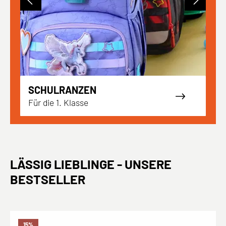
SCHULRANZEN
Für die 1. Klasse
A
LÄSSIG LIEBLINGE - UNSERE
BESTSELLER
Produktgalerie überspringen
15
%