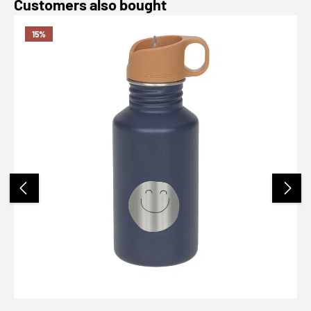
Produktgalerie überspringen
Customers also bought
15
%