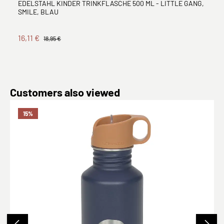
EDELSTAHL KINDER TRINKFLASCHE 500 ML - LITTLE GANG,
SMILE, BLAU
16,11 €
18,95 €
Produktgalerie überspringen
Customers also viewed
15
%