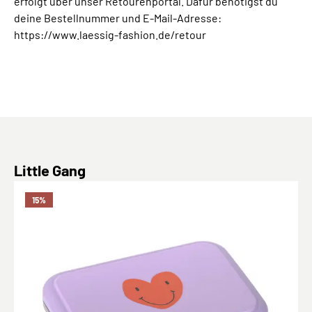
erfolgt über unser Retourenportal. Dafür benötigst du
deine Bestellnummer und E-Mail-Adresse:
https://www.laessig-fashion.de/retour
Produktgalerie überspringen
Little Gang
15
%