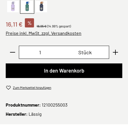
Heart lilac
Rainbow green
Smile navy
%
16,11 €
18,95 €
(14.99% gespart)
Preise inkl. MwSt. zzgl. Versandkosten
Produkt Anzahl: Gib den gewünschten Wert ei
Stück
In den Warenkorb
Zum Merkzettel hinzufügen
Produktnummer:
12100255003
Hersteller:
Lässig