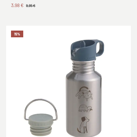
3,98 €
9,95 €
15
%