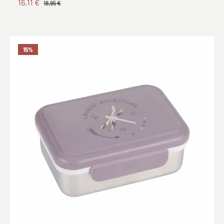
16,11 €
18,95 €
15
%