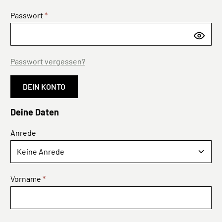
Passwort
*
Passwort vergessen?
DEIN KONTO
Deine Daten
Persönliche Informationen
Anrede
Vorname
*