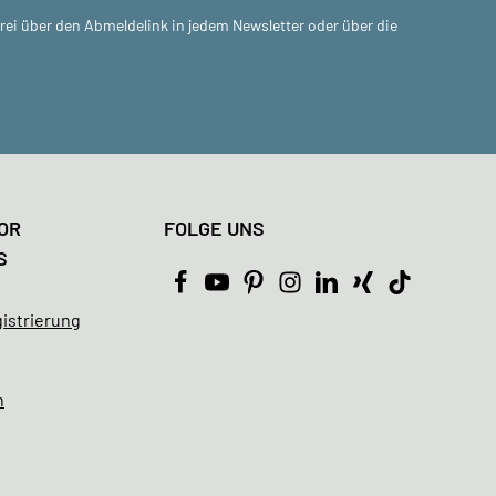
frei über den Abmeldelink in jedem Newsletter oder über die
OR
FOLGE UNS
S
istrierung
n