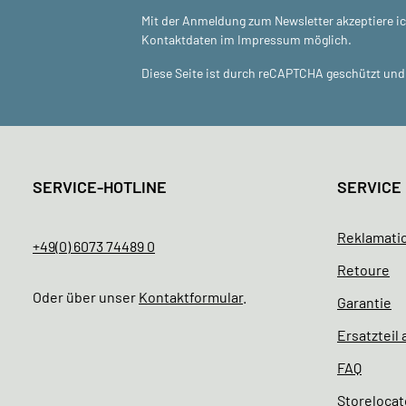
Mit der Anmeldung zum Newsletter akzeptiere i
Kontaktdaten im Impressum möglich.
Diese Seite ist durch reCAPTCHA geschützt und 
SERVICE-HOTLINE
SERVICE
Reklamati
+49(0) 6073 74489 0
Retoure
Oder über unser
Kontaktformular
.
Garantie
Ersatzteil
FAQ
Storelocat