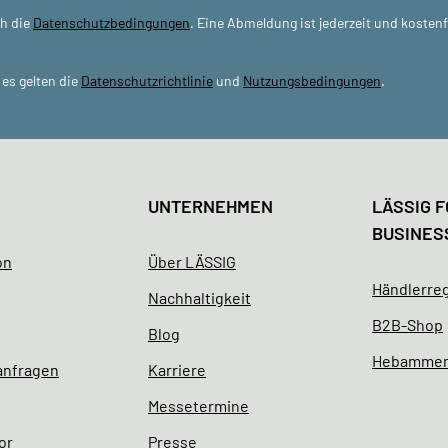
ch die
Datenschutzbedingungen
. Eine Abmeldung ist jederzeit und kosten
es gelten die
Datenschutzrichtlinie
und
Nutzungsbedingungen
.
UNTERNEHMEN
LÄSSIG F
BUSINES
on
Über LÄSSIG
Händlerreg
Nachhaltigkeit
B2B-Shop
Blog
Hebamme
 anfragen
Karriere
Messetermine
or
Presse