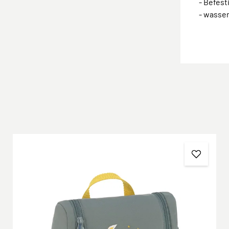
- Befes
- wasse