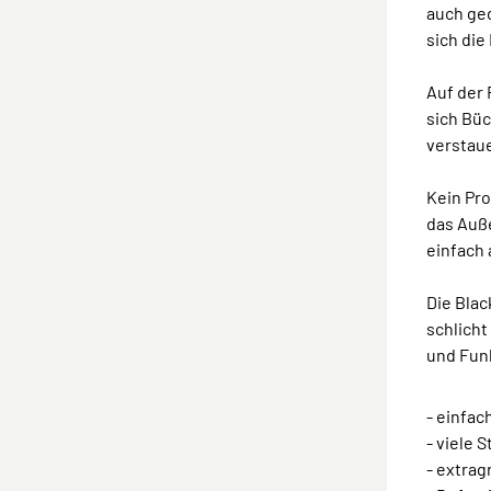
auch ge
sich die
Auf der 
sich Büc
verstau
Kein Pro
das Auß
einfach
Die Blac
schlich
und Funk
- einfac
- viele 
- extrag