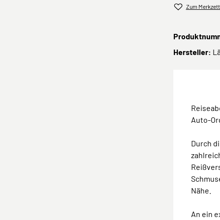
Zum Merkzett
Produktnum
Hersteller:
L
Reiseab
Auto-Org
Durch d
zahlreic
Reißvers
Schmuset
Nähe.
An ein e