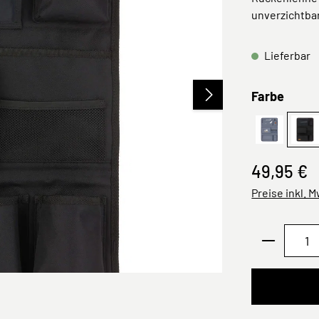
unverzichtba
Lieferbar
ausw
Farbe
Kinder Ad
bl
49,95 €
Preise inkl. 
Produkt 