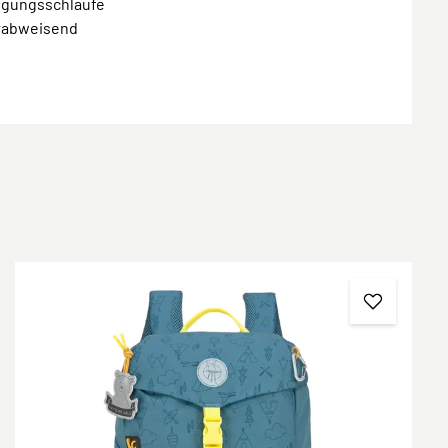
tigungsschlaufe
rabweisend