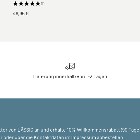
(1)
49,95 €
Lieferung innerhalb von 1-2 Tagen
ter von LÄSSIG an und erhalte 10% Willkommensrabatt (90 Tage g
r oder über die Kontaktdaten im Impressum abbestellen.