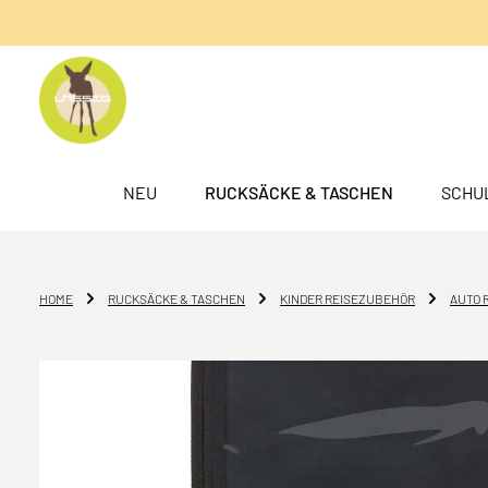
springen
Zur Hauptnavigation springen
NEU
RUCKSÄCKE & TASCHEN
SCHU
HOME
RUCKSÄCKE & TASCHEN
KINDER REISEZUBEHÖR
AUTO 
Bildergalerie überspringen