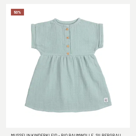
50
%
MUSSELIN KINDERKLEID - BIO BAUMWOLLE, SILBERGRAU