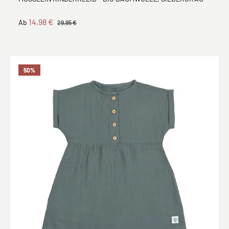
14,98 €
Ab
29,95 €
50
%