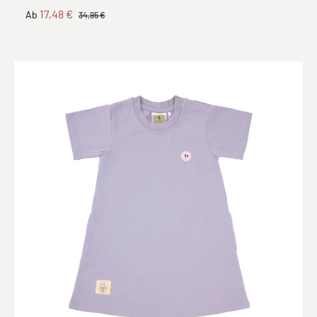
17,48 €
Ab
34,95 €