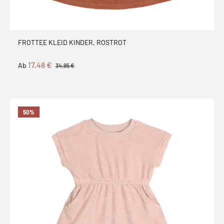
FROTTEE KLEID KINDER, ROSTROT
17,48 €
Ab
34,95 €
50
%