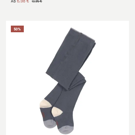
6,98 €
Ab
13,95 €
50
%