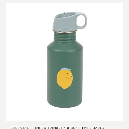
EDELSTAHL KINDER TRINKFLASCHE 500 ML - HAPPY