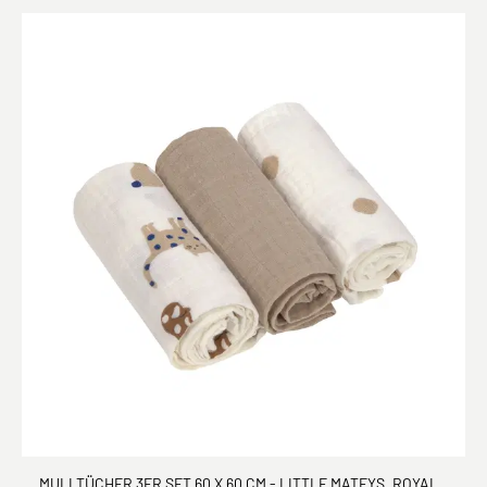
MULLTÜCHER 3ER SET 60 X 60 CM - LITTLE MATEYS, ROYAL