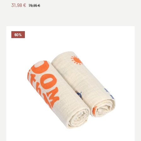
31,98 €
79,95 €
60
%