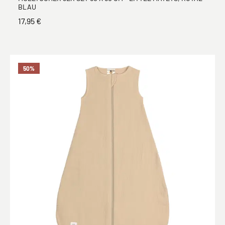
BLAU
17,95 €
50
%