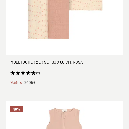
MULLTÜCHER 2ER SET 80 X 80 CM, ROSA
(2)
9,98 €
24,95 €
50
%