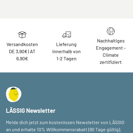
Nachhaltiges
Versandkosten
Lieferung
Engagement -
DE 3,90€ | AT
innerhalb von
Climate
6,90€
1-2 Tagen
zertifiziert
LÄSSIG Newsletter
Melde dich jetzt zum kostenlosen Newsletter von LÄSSIG
an und erhalte 10% Willkommensrabatt (90 Tage gültig).