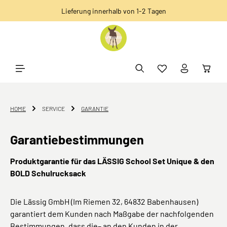
Lieferung innerhalb von 1-2 Tagen
alt springen
HOME
SERVICE
GARANTIE
Garantiebestimmungen
Produktgarantie für das LÄSSIG School Set Unique & den
BOLD Schulrucksack
Die Lässig GmbH (Im Riemen 32, 64832 Babenhausen)
garantiert dem Kunden nach Maßgabe der nachfolgenden
Bestimmungen, dass die– an den Kunden in der