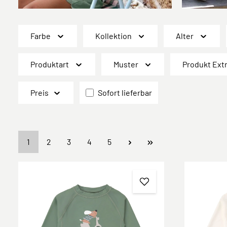
Farbe
Kollektion
Alter
Produktart
Muster
Produkt Ext
Preis
Sofort lieferbar
Seite
Seite
Seite
Seite
Seite
1
2
3
4
5