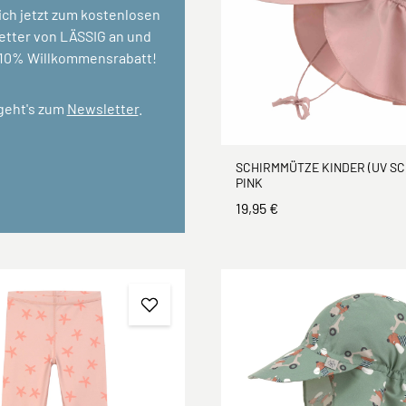
ich jetzt zum kostenlosen
tter von LÄSSIG an und
 10% Willkommensrabatt!
 geht's zum
Newsletter
.
SCHIRMMÜTZE KINDER (UV SC
PINK
19,95 €