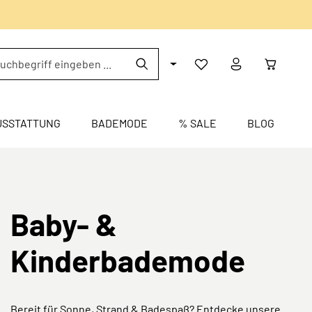
USSTATTUNG
BADEMODE
% SALE
BLOG
Baby- &
Kinderbademode
Bereit für Sonne, Strand & Badespaß? Entdecke unsere