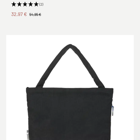
(2)
32,97 €
54,95 €