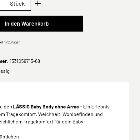
Anzahl: Gib den gewünschten Wert ein oder 
Stück
In den Warenkorb
el hinzufügen
mer:
1531058715-68
ässig
ke den
LÄSSIG Baby Body ohne Arme -
Ein Erlebnis
em Tragekomfort, Weichheit, Wohlbefinden und
ichlichem Tragekomfort für dein Baby:
 Bündchen