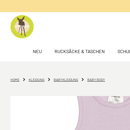
springen
Zur Hauptnavigation springen
NEU
RUCKSÄCKE & TASCHEN
SCHU
HOME
KLEIDUNG
BABYKLEIDUNG
BABY BODY
Bildergalerie überspringen