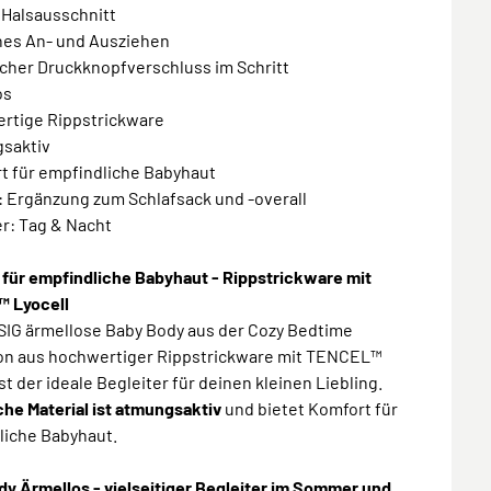
 Halsausschnitt
ches An- und Ausziehen
scher Druckknopfverschluss im Schritt
os
ertige Rippstrickware
gsaktiv
t für empfindliche Babyhaut
: Ergänzung zum Schlafsack und -overall
r: Tag & Nacht
 für empfindliche Babyhaut - Rippstrickware mit
 Lyocell
SIG ärmellose Baby Body aus der Cozy Bedtime
ion aus hochwertiger Rippstrickware mit TENCEL™
ist der ideale Begleiter für deinen kleinen Liebling.
he Material ist atmungsaktiv
und bietet Komfort für
liche Babyhaut.
y Ärmellos - vielseitiger Begleiter im Sommer und