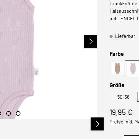
Druckknöpfe 
Halsausschni
mit TENCEL L
Lieferbar
ausw
Farbe
Hellbraun
Lil
ausw
Größe
50-56
19,95 €
Preise inkl. 