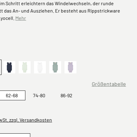
im Schritt erleichtern das Windelwechseln, der runde
tt das An- und Ausziehen. Er besteht aus Rippstrickware
yocell.
Mehr
ählen
a
Blau
Mint
Milky
granite green
ählen
Größentabelle
62-68
74-80
86-92
MwSt. zzgl. Versandkosten