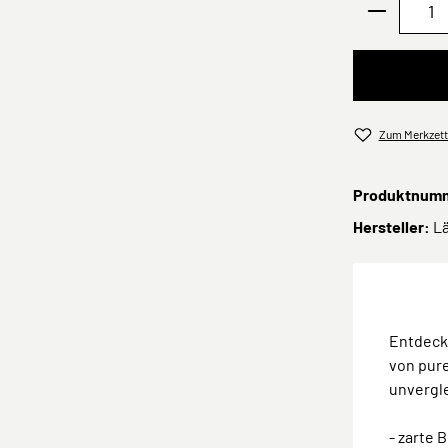
Produkt 
Zum Merkzett
Produktnum
Hersteller:
L
Entdec
von pur
unvergle
- zarte