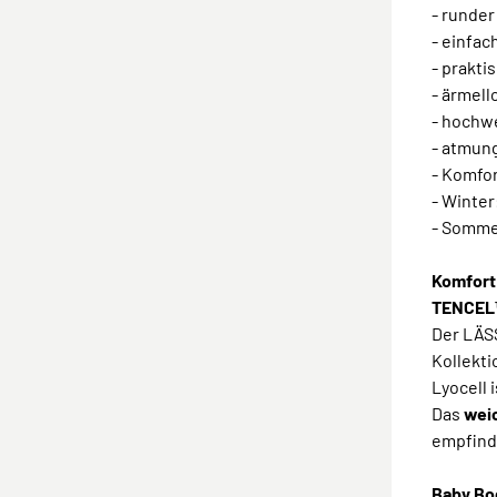
- runder
- einfa
- prakti
- ärmell
- hochw
- atmun
- Komfor
- Winter
- Somme
Komfort
TENCEL™
Der LÄS
Kollekt
Lyocell 
Das
weic
empfind
Baby Bod