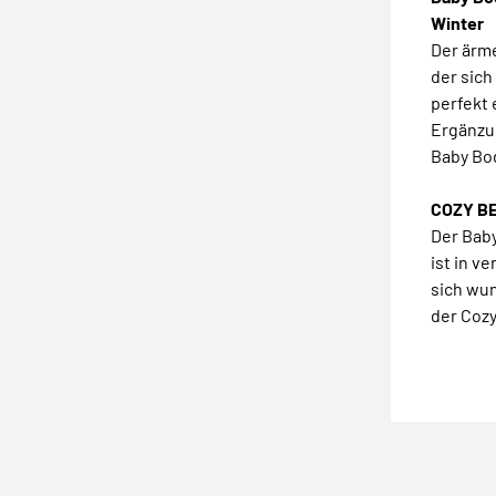
Winter
Der ärme
der sic
perfekt 
Ergänzu
Baby Bod
COZY BE
Der Baby
ist in v
sich wu
der Coz