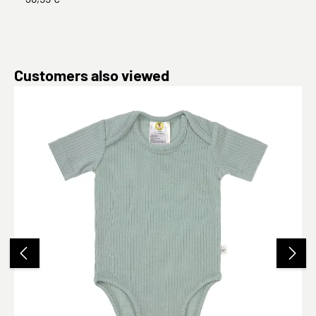
Produktgalerie überspringen
Customers also viewed