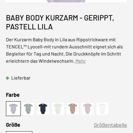
BABY BODY KURZARM - GERIPPT,
PASTELL LILA
Der Kurzarm Baby Body in Lila aus Rippstrickware mit
TENCEL™ Lyocell-mit rundem Ausschnitt eignet sich als
Begleiter für Tag und Nacht. Die Druckknöpfe im Schritt
erleichtern das Windelwechseln.
Mehr
Lieferbar
auswählen
Farbe
pastel lilac
Blau
Mint
Hellbraun
Lila
Milky
auswählen
Größe
Größentabelle