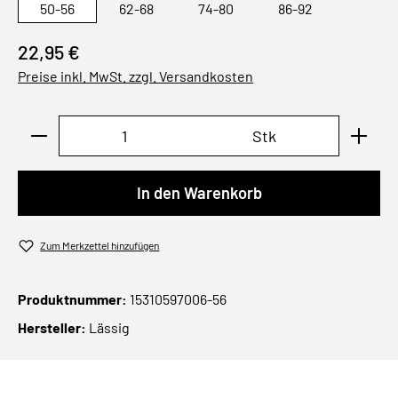
50-56
62-68
74-80
86-92
22,95 €
Preise inkl. MwSt. zzgl. Versandkosten
Produkt Anzahl: Gib den gewünschten Wert ei
Stk
In den Warenkorb
Zum Merkzettel hinzufügen
Produktnummer:
15310597006-56
Hersteller:
Lässig