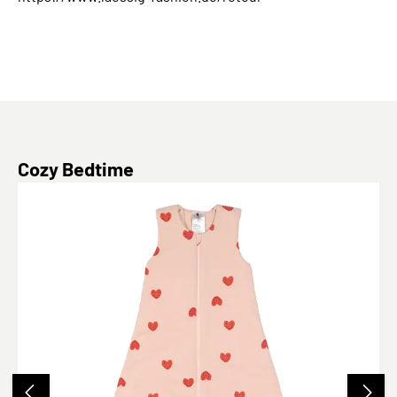
Produktgalerie überspringen
Cozy Bedtime