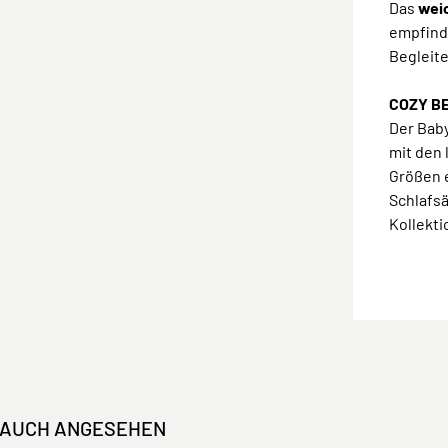
Das
weic
empfind
Begleite
COZY BE
Der Baby
mit den
Größen e
Schlafs
Kollekti
 AUCH ANGESEHEN