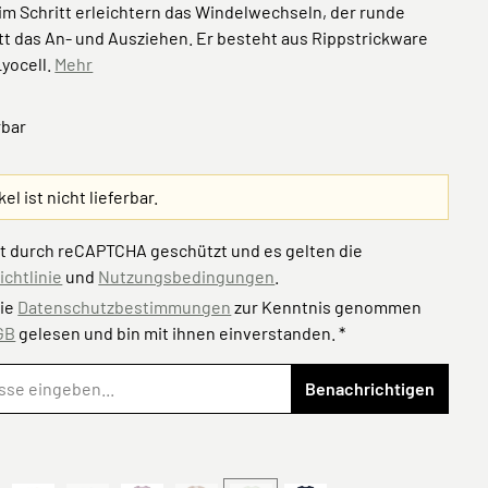
im Schritt erleichtern das Windelwechseln, der runde
tt das An- und Ausziehen. Er besteht aus Rippstrickware
yocell.
Mehr
rbar
kel ist nicht lieferbar.
st durch reCAPTCHA geschützt und es gelten die
chtlinie
und
Nutzungsbedingungen
.
die
Datenschutzbestimmungen
zur Kenntnis genommen
GB
gelesen und bin mit ihnen einverstanden. *
Benachrichtigen
ählen