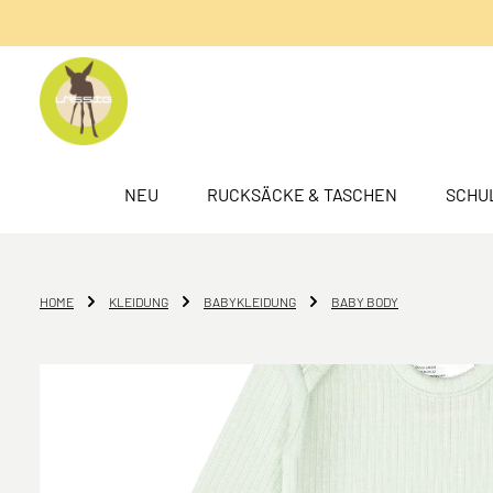
springen
Zur Hauptnavigation springen
NEU
RUCKSÄCKE & TASCHEN
SCHU
HOME
KLEIDUNG
BABYKLEIDUNG
BABY BODY
Bildergalerie überspringen