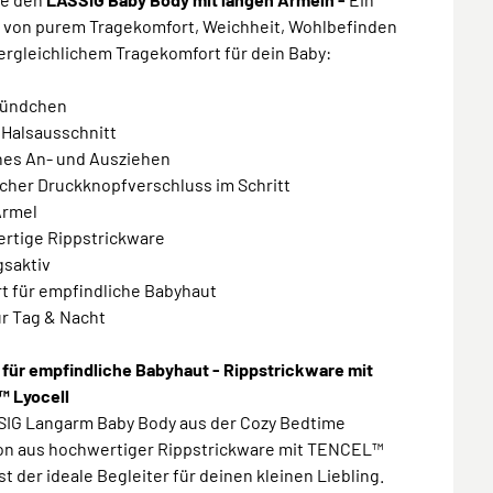
s von purem Tragekomfort, Weichheit, Wohlbefinden
ergleichlichem Tragekomfort für dein Baby:
 Bündchen
 Halsausschnitt
ches An- und Ausziehen
scher Druckknopfverschluss im Schritt
Ärmel
ertige Rippstrickware
gsaktiv
t für empfindliche Babyhaut
für Tag & Nacht
 für empfindliche Babyhaut - Rippstrickware mit
 Lyocell
SIG Langarm Baby Body aus der Cozy Bedtime
ion aus hochwertiger Rippstrickware mit TENCEL™
ist der ideale Begleiter für deinen kleinen Liebling.