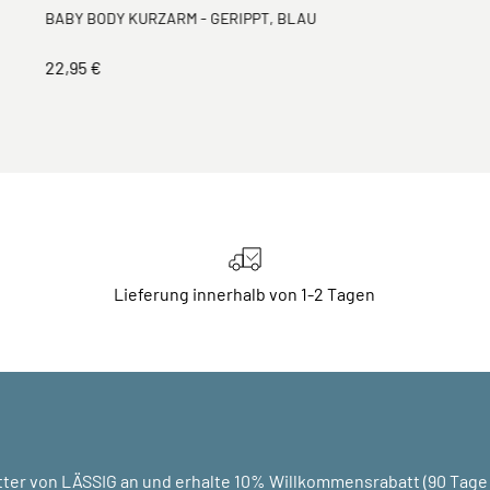
BABY BODY KURZARM - GERIPPT, BLAU
22,95 €
Lieferung innerhalb von 1-2 Tagen
ter von LÄSSIG an und erhalte 10% Willkommensrabatt (90 Tage g