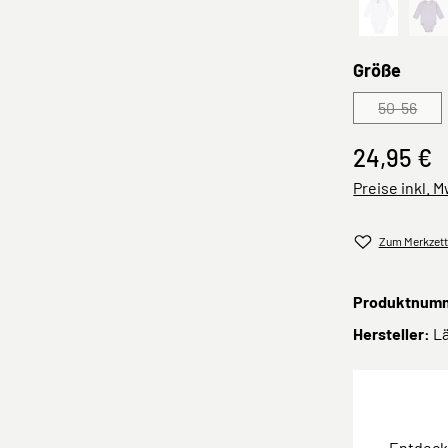
Milky
pas
(Di
ausw
Größe
50-56
(Diese O
24,95 €
Preise inkl. 
Zum Merkzett
Produktnum
Hersteller:
L
Entdec