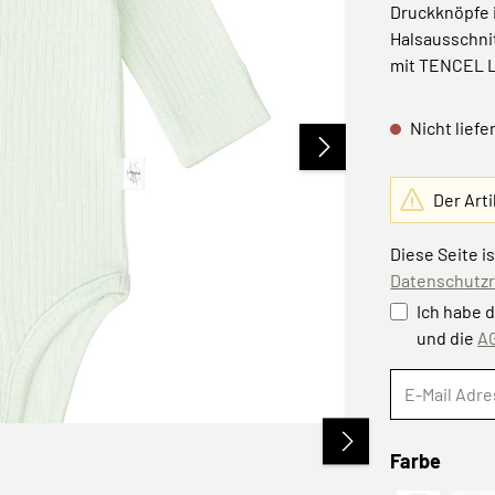
Druckknöpfe 
Halsausschni
mit TENCEL L
Nicht liefe
Der Arti
Diese Seite i
Datenschutzri
Ich habe 
und die
A
ausw
Farbe