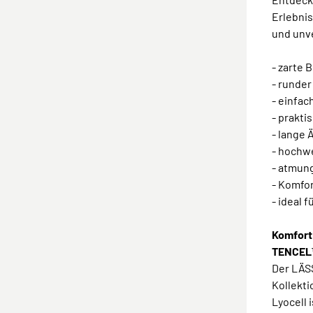
Erlebni
und unv
- zarte
- runder
- einfa
- prakti
- lange 
- hochw
- atmun
- Komfor
- ideal 
Komfort
TENCEL™
Der LÄS
Kollekt
Lyocell 