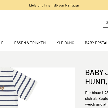
Lieferung innerhalb von 1-2 Tagen
LE
ESSEN & TRINKEN
KLEIDUNG
BABY ERSTA
BABY 
HUND,
Der blaue LÄ
sich als Begl
weich und at