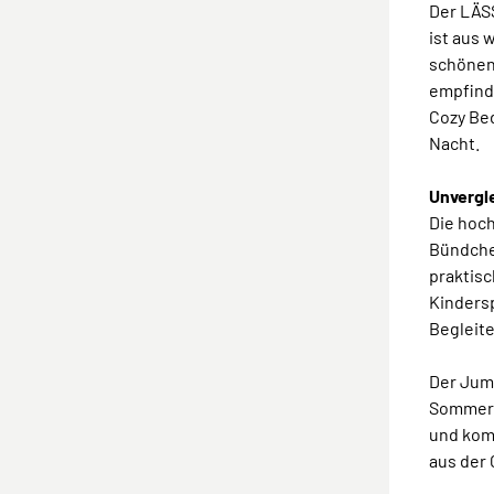
Der LÄS
ist aus 
schönen 
empfind
Cozy Bed
Nacht.
Unvergl
Die hoch
Bündche
praktis
Kindersp
Begleit
Der Jump
Sommer g
und komb
aus der 