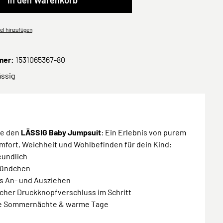
In den Warenkorb
el hinzufügen
mer:
1531065367-80
ässig
ke den
LÄSSIG Baby Jumpsuit
: Ein Erlebnis von purem
mfort, Weichheit und Wohlbefinden für dein Kind:
eundlich
 Bündchen
es An- und Ausziehen
scher Druckknopfverschluss im Schritt
aue Sommernächte & warme Tage