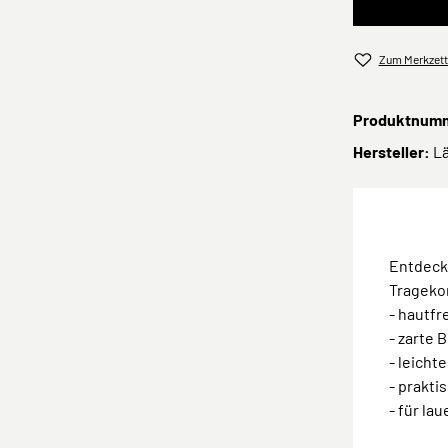
Zum Merkzett
Produktnum
Hersteller:
L
Entdec
Trageko
- hautfr
- zarte
- leicht
- prakti
- für l