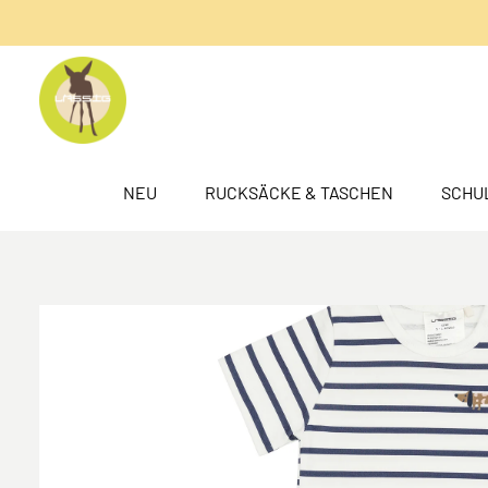
springen
Zur Hauptnavigation springen
NEU
RUCKSÄCKE & TASCHEN
SCHU
Bildergalerie überspringen