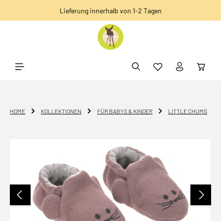
Lieferung innerhalb von 1-2 Tagen
alt springen
HOME
KOLLEKTIONEN
FÜR BABYS & KINDER
LITTLE CHUMS
Bildergalerie überspringen