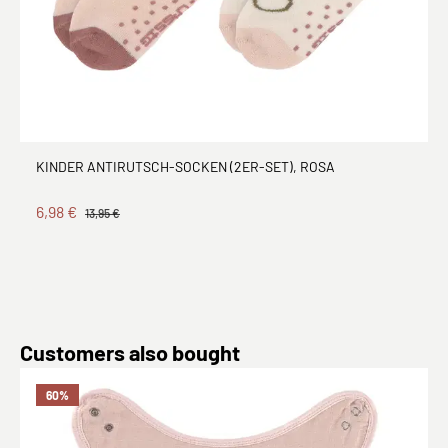
KINDER ANTIRUTSCH-SOCKEN (2ER-SET), ROSA
6,98 €
13,95 €
Produktgalerie überspringen
Customers also bought
60
%