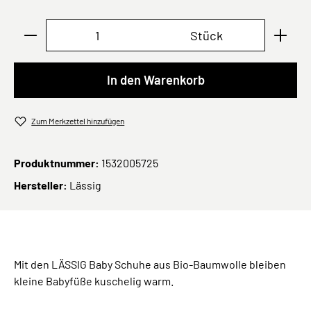
Produkt Anzahl: Gib den gewünschten Wert ei
Stück
In den Warenkorb
Zum Merkzettel hinzufügen
Produktnummer:
1532005725
Hersteller:
Lässig
Mit den LÄSSIG Baby Schuhe aus Bio-Baumwolle bleiben
kleine Babyfüße kuschelig warm.