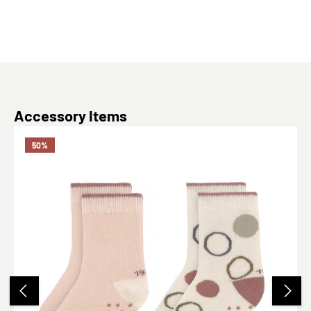
Produktgalerie überspringen
Accessory Items
50
%