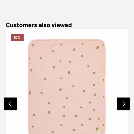
Produktgalerie überspringen
Customers also viewed
60
%