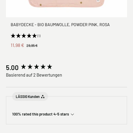
BABYDECKE - BIO BAUMWOLLE, POWDER PINK, ROSA
(1)
11,98 €
29,95 €
New content loaded
5.00
Basierend auf 2 Bewertungen
LÄSSIG Kunden
100% rated this product 4-5 stars