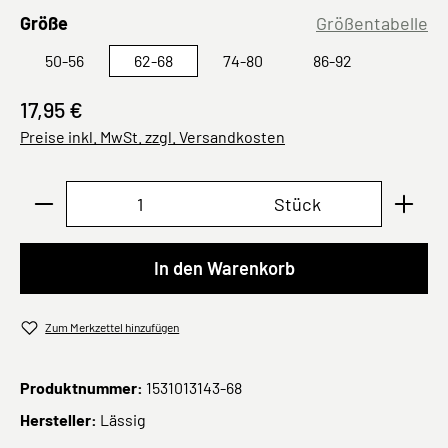
auswählen
Größe
Größentabelle
50-56
62-68
74-80
86-92
17,95 €
Preise inkl. MwSt. zzgl. Versandkosten
Produkt Anzahl: Gib den gewünschten Wert ei
Stück
In den Warenkorb
Zum Merkzettel hinzufügen
Produktnummer:
1531013143-68
Hersteller:
Lässig