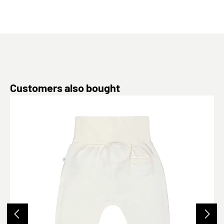
Produktgalerie überspringen
Customers also bought