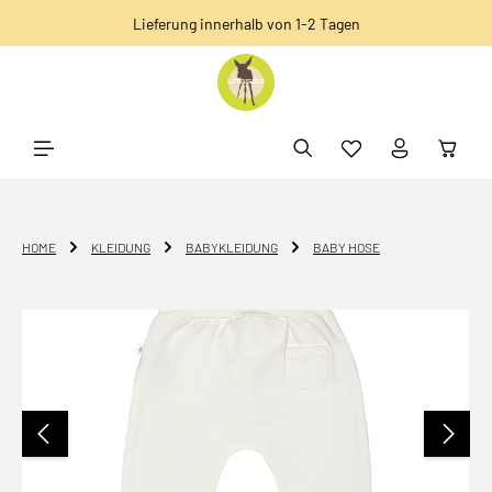
Lieferung innerhalb von 1-2 Tagen
alt springen
HOME
KLEIDUNG
BABYKLEIDUNG
BABY HOSE
Bildergalerie überspringen