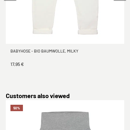
BABYHOSE - BIO BAUMWOLLE, MILKY
17,95 €
Produktgalerie überspringen
Customers also viewed
50
%