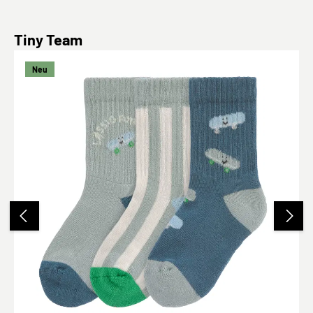
Produktgalerie überspringen
Tiny Team
Neu