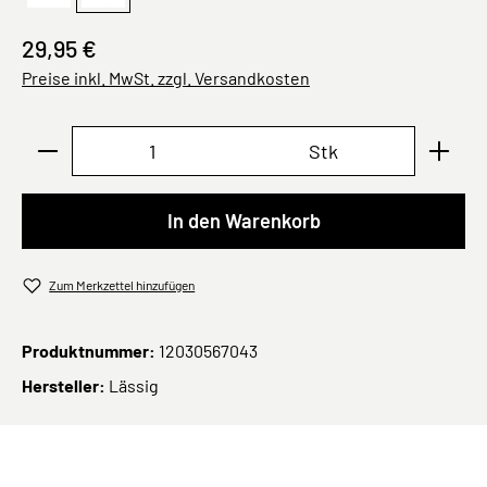
29,95 €
Preise inkl. MwSt. zzgl. Versandkosten
Produkt Anzahl: Gib den gewünschten Wert ei
Stk
In den Warenkorb
Zum Merkzettel hinzufügen
Produktnummer:
12030567043
Hersteller:
Lässig