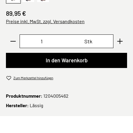
89,95 €
Preise inkl. MwSt. zzgl. Versandkosten
Produkt Anzahl: Gib den gewünschten Wert ei
Stk
In den Warenkorb
Zum Merkzettel hinzufügen
Produktnummer:
1204005462
Hersteller:
Lässig