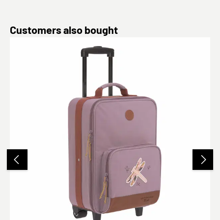
Produktgalerie überspringen
Customers also bought