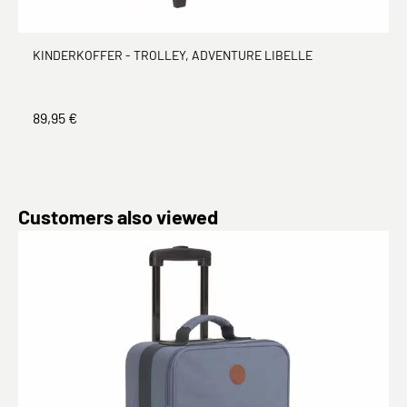
KINDERKOFFER - TROLLEY, ADVENTURE LIBELLE
89,95 €
Produktgalerie überspringen
Customers also viewed