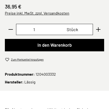
36,95 €
Preise inkl. MwSt. zzgl. Versandkosten
Produkt Anzahl: Gib den gewünschten Wert ei
Stück
In den Warenkorb
Zum Merkzettel hinzufügen
Produktnummer:
1204003332
Hersteller:
Lässig