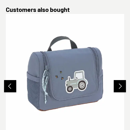
Produktgalerie überspringen
Customers also bought