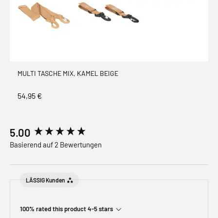
MULTI TASCHE MIX, KAMEL BEIGE
54,95 €
New content loaded
5.00
Basierend auf 2 Bewertungen
LÄSSIG Kunden
100% rated this product 4-5 stars