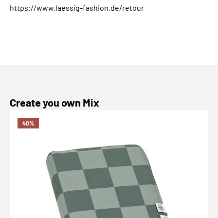
https://www.laessig-fashion.de/retour
Produktgalerie überspringen
Create you own Mix
40
%