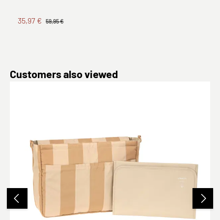
35,97 €
59,95 €
Produktgalerie überspringen
Customers also viewed