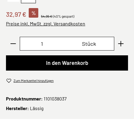
%
32,97 €
54,95 €
(40% gespart)
Preise inkl. MwSt. zzgl. Versandkosten
Produkt Anzahl: Gib den gewünschten Wert ei
Stück
In den Warenkorb
Zum Merkzettel hinzufügen
Produktnummer:
1101038037
Hersteller:
Lässig