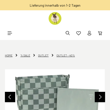
Lieferung innerhalb von 1-2 Tagen
alt springen
HOME
% SALE
OUTLET
OUTLET - 40%
Bildergalerie überspringen