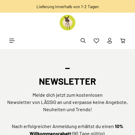
Lieferung innerhalb von 1-2 Tagen
alt springen
_
NEWSLETTER
Melde dich jetzt zum kostenlosen
Newsletter von LÄSSIG an und verpasse keine Angebote,
Neuheiten und Trends!
Nach erfolgreicher Anmeldung erhältst du einen
10%
Willkommensrabatt
(90 Tage gültig).