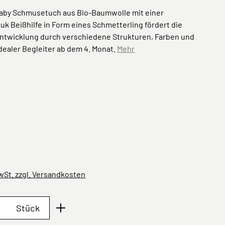
aby Schmusetuch aus Bio-Baumwolle mit einer
k Beißhilfe in Form eines Schmetterling fördert die
ntwicklung durch verschiedene Strukturen, Farben und
dealer Begleiter ab dem 4. Monat.
Mehr
ählen
ling
dbeere
MwSt. zzgl. Versandkosten
Anzahl: Gib den gewünschten Wert ein oder 
Stück