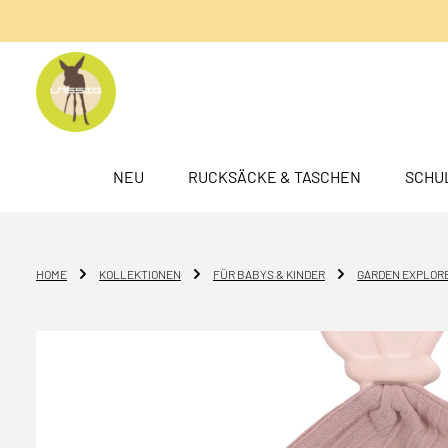
springen
Zur Hauptnavigation springen
NEU
RUCKSÄCKE & TASCHEN
SCHU
HOME
KOLLEKTIONEN
FÜR BABYS & KINDER
GARDEN EXPLOR
Bildergalerie überspringen