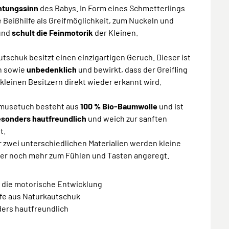
tungssinn
des Babys. In Form eines Schmetterlings
e Beißhilfe als Greifmöglichkeit, zum Nuckeln und
und
schult die Feinmotorik
der Kleinen.
tschuk besitzt einen einzigartigen Geruch. Dieser ist
ch sowie
unbedenklich
und bewirkt, dass der Greifling
kleinen Besitzern direkt wieder erkannt wird.
musetuch besteht aus
100 % Bio-Baumwolle
und ist
sonders hautfreundlich
und weich zur sanften
t.
 zwei unterschiedlichen Materialien werden kleine
er noch mehr zum Fühlen und Tasten angeregt.
t die motorische Entwicklung
lfe aus Naturkautschuk
ders hautfreundlich