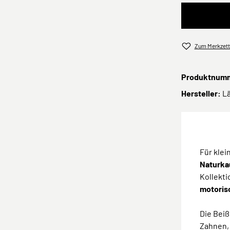
Zum Merkzett
Produktnum
Hersteller:
L
Für kle
Naturka
Kollekti
motoris
Die Beiß
Zahnen,