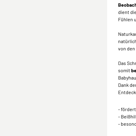
Beobach
dient di
Fühlen 
Naturkau
natürli
von den 
Das Sch
somit
be
Babyhau
Dank der
Entdeck
- förder
- Beißhi
- beson