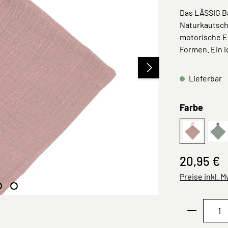
Das LÄSSIG B
Naturkautschu
motorische E
Formen. Ein i
Lieferbar
ausw
Farbe
Schmetter
Er
20,95 €
Preise inkl. 
Produkt 