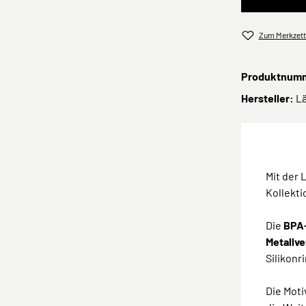
Zum Merkzett
Produktnum
Hersteller:
L
Mit der 
Kollekti
Die
BPA-
Metallv
Silikonr
Die Moti