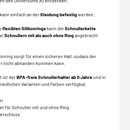
ten des Universums zu entdecken.
 kann einfach an der
Kleidung befestig
werden.
s
flexiblen Silikonrings
kann die
Schnullerkette
an
Schnullern mit als auch ohne Ring
angebracht
konring sorgt für einen sicheren Halt, sodass der
er nicht abhanden kommen kann.
 ist der
BPA-freie Schnullerhalter ab 0 Jahre
und in
iedlichen Varianten und Farben verfügbar.
ei
et für Schnuller mit und ohne Ring
verschluss