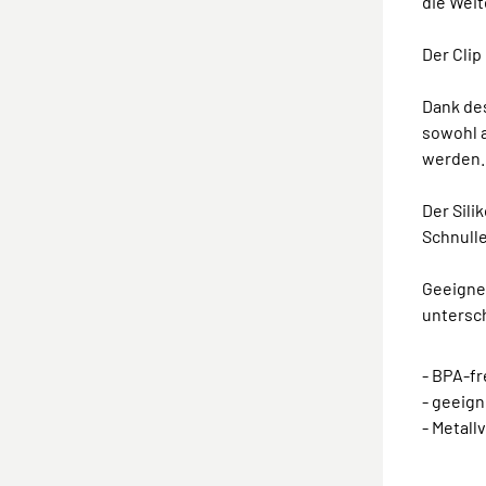
die Wei
Der Clip
Dank de
sowohl 
werden.
Der Sili
Schnull
Geeignet
untersch
- BPA-fr
- geeign
- Metall