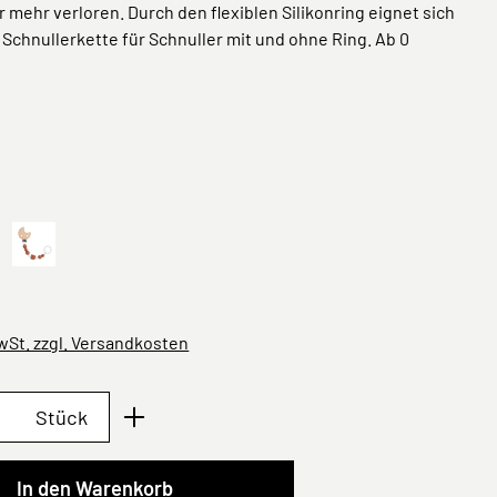
r mehr verloren. Durch den flexiblen Silikonring eignet sich
 Schnullerkette für Schnuller mit und ohne Ring. Ab 0
ählen
iverse, Wolke
Universe, Mond Rostrot
MwSt. zzgl. Versandkosten
Anzahl: Gib den gewünschten Wert ein oder 
Stück
In den Warenkorb