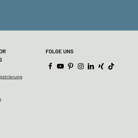
OR
FOLGE UNS
S
istrierung
n