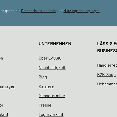
es gelten die
Datenschutzrichtlinie
und
Nutzungsbedingungen
.
UNTERNEHMEN
LÄSSIG F
BUSINES
on
Über LÄSSIG
Händlerreg
Nachhaltigkeit
B2B-Shop
Blog
Hebamme
 anfragen
Karriere
Messetermine
or
Presse
ckruf
Lagerverkauf