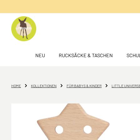
springen
Zur Hauptnavigation springen
NEU
RUCKSÄCKE & TASCHEN
SCHU
HOME
KOLLEKTIONEN
FÜR BABYS & KINDER
LITTLE UNIVERS
Bildergalerie überspringen