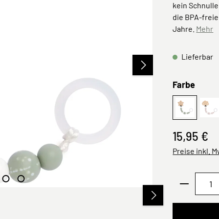
kein Schnulle
die BPA-freie
Jahre.
Mehr
Lieferbar
ausw
Farbe
Stern Oliv
Un
15,95 €
Preise inkl. 
Produkt 