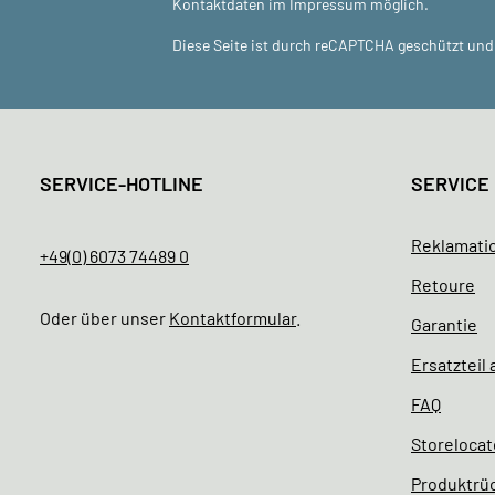
Kontaktdaten im Impressum möglich.
Diese Seite ist durch reCAPTCHA geschützt und 
SERVICE-HOTLINE
SERVICE
Reklamati
+49(0) 6073 74489 0
Retoure
Oder über unser
Kontaktformular
.
Garantie
Ersatzteil
FAQ
Storelocat
Produktrü