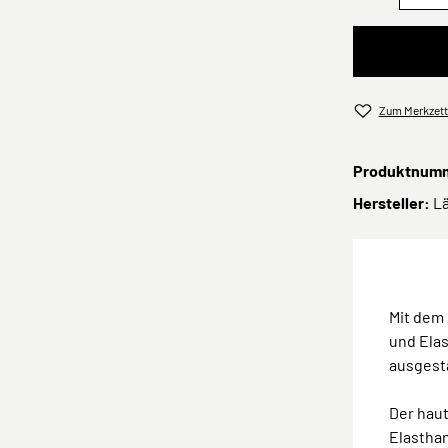
Zum Merkzett
Produktnum
Hersteller:
L
Mit dem 
und Elas
ausgest
Der hau
Elasthan