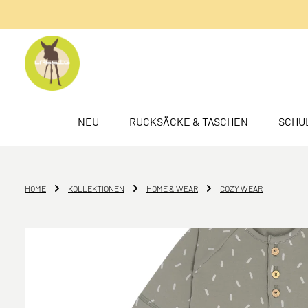
springen
Zur Hauptnavigation springen
NEU
RUCKSÄCKE & TASCHEN
SCHU
HOME
KOLLEKTIONEN
HOME & WEAR
COZY WEAR
Bildergalerie überspringen