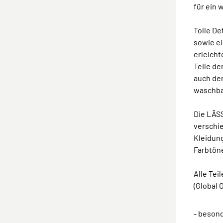
für ein 
Tolle De
sowie ei
erleicht
Teile de
auch de
waschba
Die LÄSS
verschi
Kleidung
Farbtöne
Alle Tei
(Global 
- beson