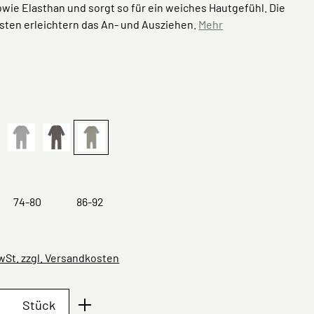
ie Elasthan und sorgt so für ein weiches Hautgefühl. Die
sten erleichtern das An- und Ausziehen.
Mehr
ählen
lau
iangle Cinnamon
Grau
Spots Anthrazit
Speckles Oliv
n ist zurzeit nicht verfügbar.)
ese Option ist zurzeit nicht verfügbar.)
ählen
74-80
86-92
MwSt. zzgl. Versandkosten
Anzahl: Gib den gewünschten Wert ein oder 
Stück