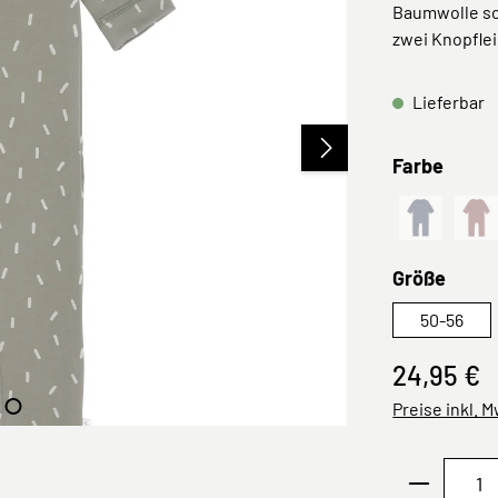
Baumwolle sow
zwei Knopflei
Lieferbar
ausw
Farbe
Triangle B
Tr
(Diese Optio
(Di
ausw
Größe
50-56
24,95 €
Preise inkl. 
Produkt 