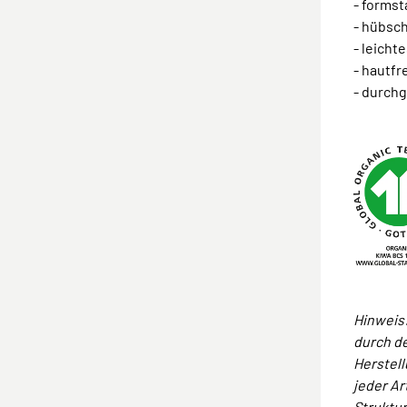
- formst
- hübsc
- leicht
- hautfr
- durchg
Hinweis:
durch d
Herstel
jeder Ar
Struktu