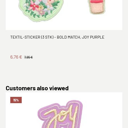
TEXTIL-STICKER (3 STK) - BOLD MATCH, JOY PURPLE
6,76 €
7,95 €
Produktgalerie überspringen
Customers also viewed
15
%