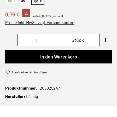
Joy Purple
Skater
Joy Schwarz
%
6,76 €
7,95 €
(14.97% gespart)
Preise inkl. MwSt. zzgl. Versandkosten
Produkt Anzahl: Gib den gewünschten Wert ei
Stück
In den Warenkorb
Zum Merkzettel hinzufügen
Produktnummer:
1205025247
Hersteller:
Lässig