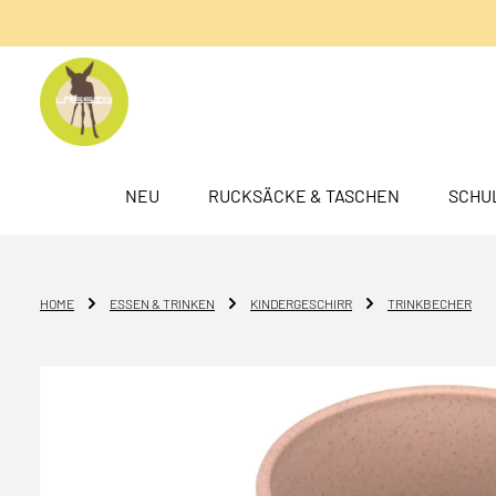
springen
Zur Hauptnavigation springen
NEU
RUCKSÄCKE & TASCHEN
SCHU
HOME
ESSEN & TRINKEN
KINDERGESCHIRR
TRINKBECHER
Bildergalerie überspringen