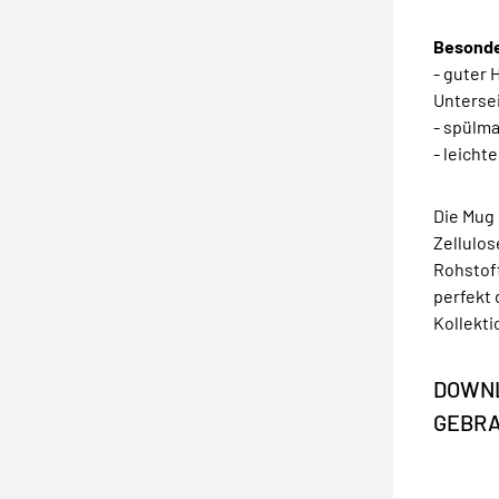
Besonde
- guter 
Unterse
- spülm
- leicht
Die Mug
Zellulos
Rohstoff
perfekt 
Kollekti
DOWNL
GEBR