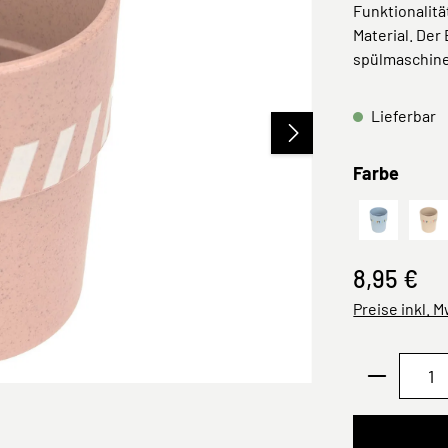
Funktionalit
Material. Der
spülmaschin
Lieferbar
ausw
Farbe
Happy Frui
Ha
8,95 €
Preise inkl. 
Produkt 