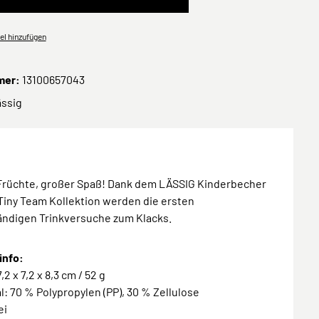
el hinzufügen
mer:
13100657043
ässig
Früchte, großer Spaß! Dank dem LÄSSIG Kinderbecher
Tiny Team Kollektion werden die ersten
ändigen Trinkversuche zum Klacks.
info:
,2 x 7,2 x 8,3 cm / 52 g
al: 70 % Polypropylen (PP), 30 % Zellulose
ei