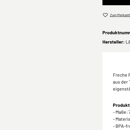
Zum Merkzett
Produktnum
Hersteller:
L
Freche 
aus der 
eigenst
Produkt
- Maße: 7
- Materi
- BPA-fr