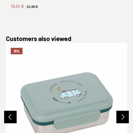
19,51 €
22,95 €
Produktgalerie überspringen
Customers also viewed
15
%