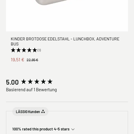
KINDER BROTDOSE EDELSTAHL - LUNCHBOX, ADVENTURE
BUS
(1)
19,51 €
22,95 €
New content loaded
5.00
Basierend auf 1 Bewertung
LÄSSIG Kunden
100% rated this product 4-5 stars