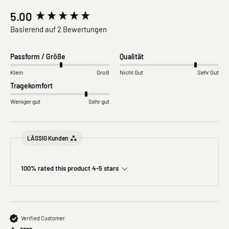
New content loaded
5.00
Basierend auf 2 Bewertungen
Passform / Größe
Qualität
Klein
Groß
Nicht Gut
Sehr Gut
Tragekomfort
Weniger gut
Sehr gut
LÄSSIG Kunden
100% rated this product 4-5 stars
Verified Customer