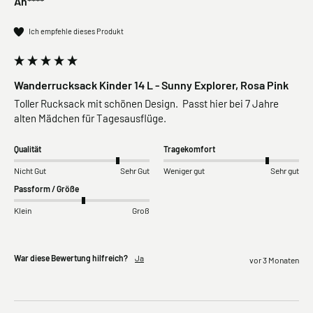
An****
Ich empfehle dieses Produkt
Wanderrucksack Kinder 14 L - Sunny Explorer, Rosa Pink
Toller Rucksack mit schönen Design.  Passt hier bei 7 Jahre 
Qualität
Tragekomfort
Nicht Gut
Sehr Gut
Weniger gut
Sehr gut
Passform / Größe
Klein
Groß
War diese Bewertung hilfreich?
Ja
vor 3 Monaten