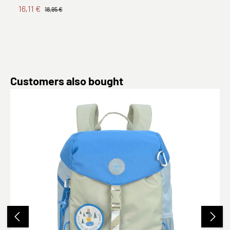
16,11 €
18,95 €
Produktgalerie überspringen
Customers also bought