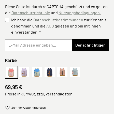
Diese Seite ist durch reCAPTCHA geschützt und es gelten
die
Datenschutzrichtlinie
und
Nutzungsbedingungen
.
Ich habe die
Datenschutzbestimmungen
zur Kenntnis
genommen und die
AGB
gelesen und bin mit ihnen
einverstanden. *
Benachrichtigen
auswählen
Farbe
Sunny Explorer, Rosa Pink
lilac
14 L Sunny Explorer, Grün Blau
Big Outdoor Backpack Little Gang na
Braun
Wanderrucksack Kinder
69,95 €
Preise inkl. MwSt. zzgl. Versandkosten
Zum Merkzettel hinzufügen