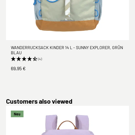
WANDERRUCKSACK KINDER 14 L - SUNNY EXPLORER, GRÜN
BLAU
(4)
69,95 €
Produktgalerie überspringen
Customers also viewed
Neu