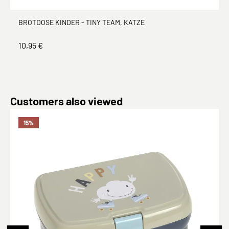
BROTDOSE KINDER - TINY TEAM, KATZE
10,95 €
Produktgalerie überspringen
Customers also viewed
15
%