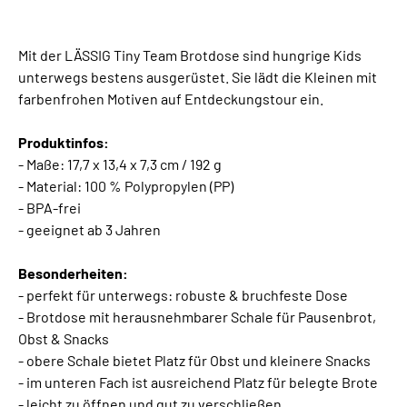
Mit der LÄSSIG Tiny Team Brotdose sind hungrige Kids
unterwegs bestens ausgerüstet. Sie lädt die Kleinen mit
farbenfrohen Motiven auf Entdeckungstour ein.
Produktinfos:
- Maße: 17,7 x 13,4 x 7,3 cm / 192 g
- Material: 100 % Polypropylen (PP)
- BPA-frei
- geeignet ab 3 Jahren
Besonderheiten:
- perfekt für unterwegs: robuste & bruchfeste Dose
- Brotdose mit herausnehmbarer Schale für Pausenbrot,
Obst & Snacks
- obere Schale bietet Platz für Obst und kleinere Snacks
- im unteren Fach ist ausreichend Platz für belegte Brote
- leicht zu öffnen und gut zu verschließen