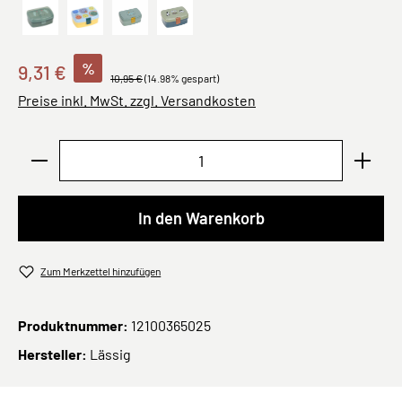
About Friends, Drachen
SmileyWorld® blue
Adventure Bus
Happy Prints
%
9,31 €
10,95 €
(14.98% gespart)
Preise inkl. MwSt. zzgl. Versandkosten
Produkt Anzahl: Gib den gewünschten Wert ei
In den Warenkorb
Zum Merkzettel hinzufügen
Produktnummer:
12100365025
Hersteller:
Lässig