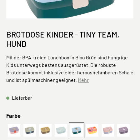
BROTDOSE KINDER - TINY TEAM,
HUND
Mit der BPA-freien Lunchbox in Blau Grün sind hungrige
Kids unterwegs bestens ausgerüstet. Die robuste
Brotdose kommt inklusive einer herausnehmbaren Schale
und ist spülmaschinengeeignet.
Mehr
Lieferbar
auswählen
Farbe
PreOrder 2026 Lunchbox Team Cat
Tiny Outdoor, Wolke Blau
About Friends, Leopard
Brotdose Kinder Divers, Flugzeug
PreOrder 2026 Lunchbox Tin
Lunchbox SmileyWorld
Tiny Outdoor, 
Einhor