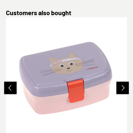
Produktgalerie überspringen
Customers also bought