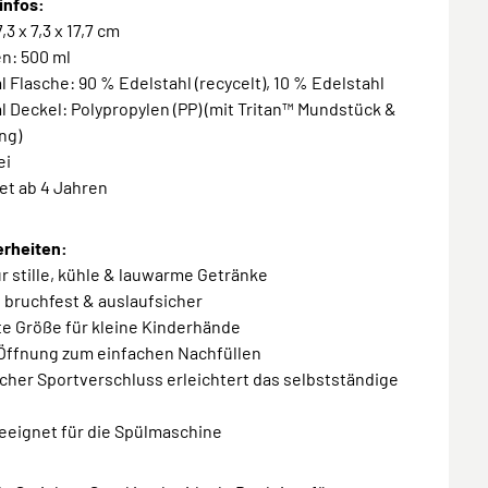
infos:
,3 x 7,3 x 17,7 cm
n: 500 ml
al Flasche: 90 % Edelstahl (recycelt), 10 % Edelstahl
al Deckel: Polypropylen (PP) (mit Tritan™ Mundstück &
ing)
ei
et ab 4 Jahren
rheiten:
für stille, kühle & lauwarme Getränke
, bruchfest & auslaufsicher
te Größe für kleine Kinderhände
 Öffnung zum einfachen Nachfüllen
scher Sportverschluss erleichtert das selbstständige
geeignet für die Spülmaschine