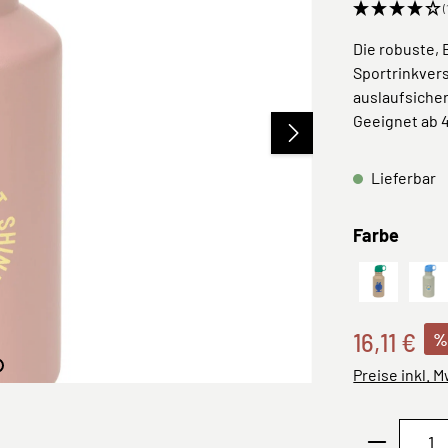
(
Die robuste, 
Sportrinkvers
auslaufsicher
Geeignet ab 
Lieferbar
ausw
Farbe
Bottle Sta
Gr
16,11 €
%
Preise inkl. 
Produkt 