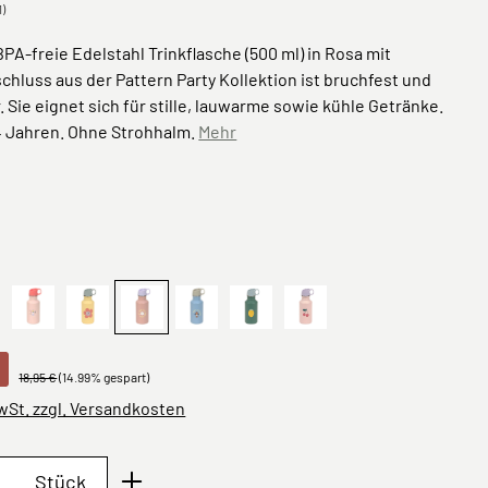
1)
BPA-freie Edelstahl Trinkflasche (500 ml) in Rosa mit
chluss aus der Pattern Party Kollektion ist bruchfest und
. Sie eignet sich für stille, lauwarme sowie kühle Getränke.
4 Jahren. Ohne Strohhalm.
Mehr
ählen
inless Steel Happy Trails Frog
ün
Sunny Explorer,
Bottle Stainless Steel Happy Trails Flower
Rosa
Pattern Party, Blau
Lemon
Fruits Cherry
18,95 €
(14.99% gespart)
MwSt. zzgl. Versandkosten
Anzahl: Gib den gewünschten Wert ein oder 
Stück