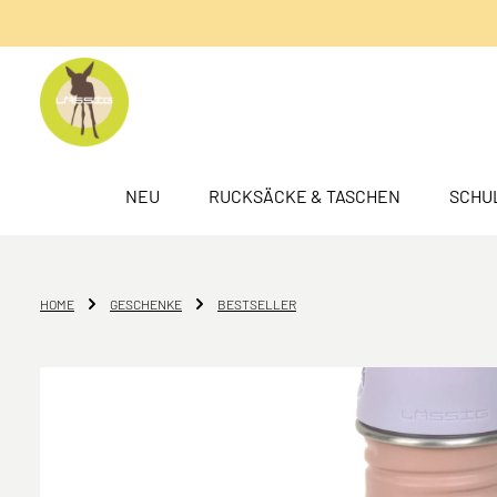
springen
Zur Hauptnavigation springen
NEU
RUCKSÄCKE & TASCHEN
SCHU
HOME
GESCHENKE
BESTSELLER
Bildergalerie überspringen