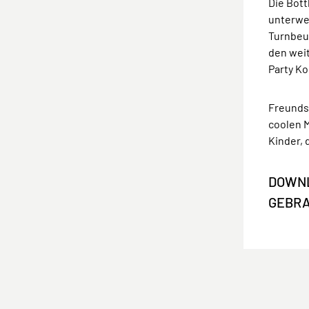
Die Bott
unterweg
Turnbeut
den wei
Party Ko
Freundsc
coolen M
Kinder, 
DOWNL
GEBR