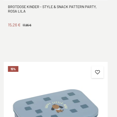
BROTDOSE KINDER - STYLE & SNACK PATTERN PARTY,
ROSA LILA
15,26 €
17,95 €
15
%