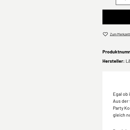
Zum Merkzett
Produktnum
Hersteller:
L
Egal ob 
Aus der 
Party K
gleich n