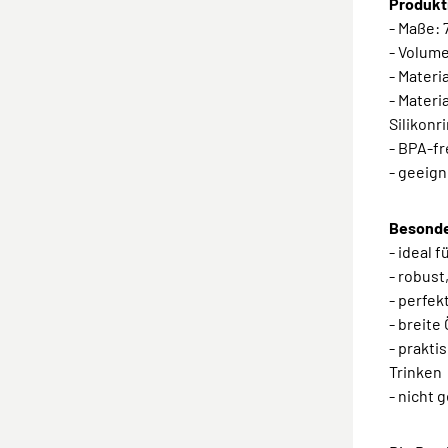
Produkt
- Maße: 7
- Volume
- Materi
- Materi
Silikonr
- BPA-fr
- geeign
Besonde
- ideal 
- robust
- perfek
- breite
- prakti
Trinken
- nicht 