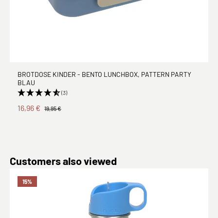
BROTDOSE KINDER - BENTO LUNCHBOX, PATTERN PARTY
BLAU
(3)
16,96 €
19,95 €
Produktgalerie überspringen
Customers also viewed
15
%