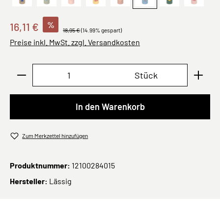
Bottle Stainless Steel Happy Trails Frog
Grün
Sunny Explorer,
Bottle Stainless Steel Happy Trails 
Rosa
Pattern Party, Blau
Lemon
Fruits 
%
16,11 €
18,95 €
(14.99% gespart)
Preise inkl. MwSt. zzgl. Versandkosten
Produkt Anzahl: Gib den gewünschten Wert ei
Stück
In den Warenkorb
Zum Merkzettel hinzufügen
Produktnummer:
12100284015
Hersteller:
Lässig