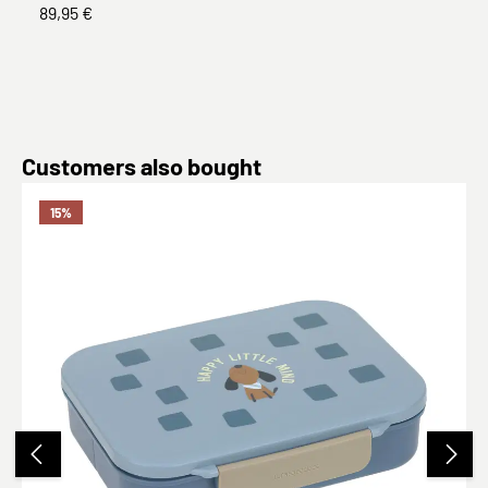
89,95 €
Produktgalerie überspringen
Customers also bought
15
%