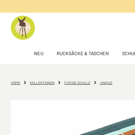
springen
Zur Hauptnavigation springen
NEU
RUCKSÄCKE & TASCHEN
SCHU
HOME
KOLLEKTIONEN
FÜR DIE SCHULE
UNIQUE
Bildergalerie überspringen