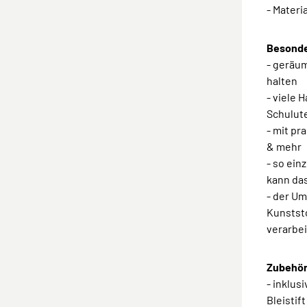
- Materi
Besonde
- geräu
halten
- viele 
Schulute
- mit pr
& mehr
- so ein
kann da
- der U
Kunststo
verarbei
Zubehör
- inklus
Bleistif