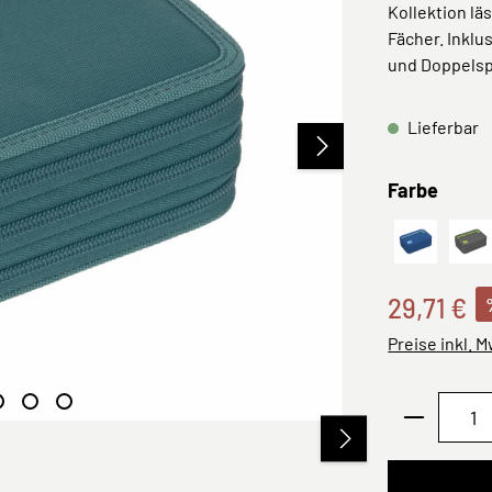
Kollektion lä
Fächer. Inklu
und Doppelsp
Lieferbar
ausw
Farbe
Dunkelbla
Sc
29,71 €
Preise inkl. 
Produkt 