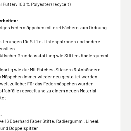
al Futter: 100 % Polyester (recycelt)
rheiten:
miges Federmäppchen mit drei Fächern zum Ordnung
Halterungen für Stifte, Tintenpatronen und andere
nsilien
aktischer Grundausstattung wie Stiften, Radiergummi
zigartig wie du: Mit Patches, Stickern & Anhängern
s Mäppchen immer wieder neu gestaltet werden
mwelt zuliebe: Für das Federmäppchen wurden
ffabfälle recycelt und zu einem neuen Material
tet
:
ive 16 Eberhard Faber Stifte, Radiergummi, Lineal,
t und Doppelspitzer