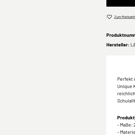
Zum Merkzett
Produktnum
Hersteller:
L
Perfekt
Unique 
reichlic
Schulall
Produkt
- Maße: 2
- Materi