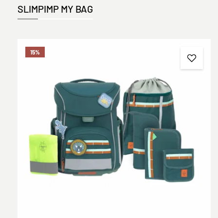
SLIM
PIMP MY BAG
Produktgalerie überspringen
15
%