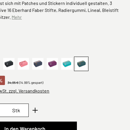
sst sich mit Patches und Stickern individuell gestalten. 3
sive 16 Eberhard Faber Stifte, Radiergummi, Lineal, Bleistift
itzer.
Mehr
ählen
u
hool Triple Pencil Case Unique anthracite
Schwarz
Pink
Navy blau
Lila
School Triple Pencil Case Uniq
Dunkelgrün
%
34,95 €
(14.99% gespart)
MwSt. zzgl. Versandkosten
Anzahl: Gib den gewünschten Wert ein oder 
Stk
In den Warenkorb