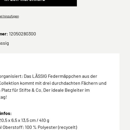
el hinzufügen
mer:
12050280300
ässig
 organisiert: Das LÄSSIG Federmäppchen aus der
Kollektion kommt mit drei durchdachten Fächern und
h Platz für Stifte & Co. Der ideale Begleiter im
tag!
infos:
0,5 x 6,5 x 13,5 cm / 410 g
al Oberstoff: 100 % Polyester (recycelt)