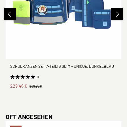
SCHULRANZEN SET 7-TEILIG SLIM - UNIQUE, DUNKELBLAU
(1)
229,46 €
269,95 €
Produktgalerie überspringen
OFT ANGESEHEN