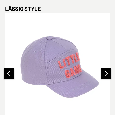
Produktgalerie überspringen
LÄSSIG STYLE