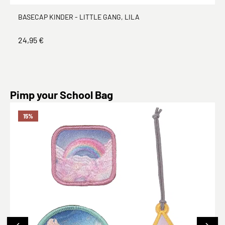
BASECAP KINDER - LITTLE GANG, LILA
24,95 €
Produktgalerie überspringen
Pimp your School Bag
15
%