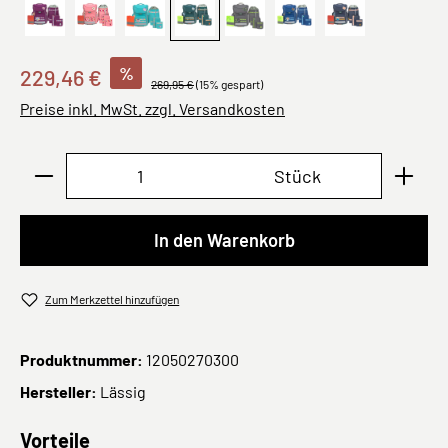
Lila
Pink
School Unique turquoise
Green
School Unique anthracite
Dunkelblau
Navy Blau
%
229,46 €
269,95 €
(15% gespart)
Preise inkl. MwSt. zzgl. Versandkosten
Produkt Anzahl: Gib den gewünschten Wert ei
Stück
In den Warenkorb
Zum Merkzettel hinzufügen
Produktnummer:
12050270300
Hersteller:
Lässig
Vorteile