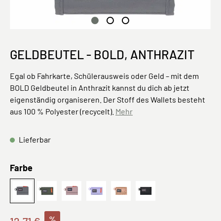
GELDBEUTEL - BOLD, ANTHRAZIT
Egal ob Fahrkarte, Schülerausweis oder Geld – mit dem
BOLD Geldbeutel in Anthrazit kannst du dich ab jetzt
eigenständig organiseren. Der Stoff des Wallets besteht
aus 100 % Polyester (recycelt).
Mehr
Lieferbar
auswählen
Farbe
School Wallet Bold anthracite
dark olive
mauve
School Wallet Bold lavender
BOLD Leaves, Karamell
BOLD, Schwarz
%