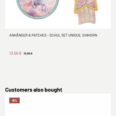
ANHÄNGER & PATCHES - SCHUL SET UNIQUE, EINHORN
13,56 €
15,95 €
Produktgalerie überspringen
Customers also bought
15
%