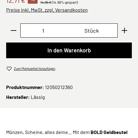
12,71 €
14,95 €
(14.98% gespart)
Preise inkl. MwSt. zzgl. Versandkosten
Produkt Anzahl: Gib den gewünschten Wert ei
Stück
In den Warenkorb
Zum Merkzettel hinzufügen
Produktnummer:
12050212360
Hersteller:
Lässig
Münzen, Scheine, alles deine... Mit dem
BOLD Geldbeutel