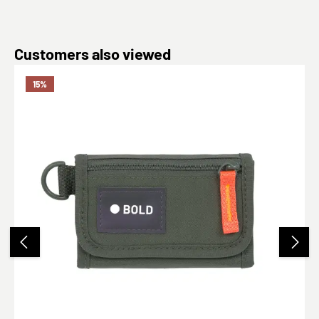
Produktgalerie überspringen
Customers also viewed
15
%