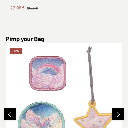
22,06 €
25,95 €
Produktgalerie überspringen
Pimp your Bag
15
%