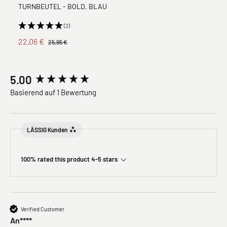
TURNBEUTEL - BOLD, BLAU
(2)
22,06 €
25,95 €
New content loaded
5.00
Basierend auf 1 Bewertung
LÄSSIG Kunden
100% rated this product 4-5 stars
Verified Customer
An****