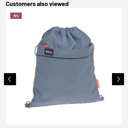
Produktgalerie überspringen
Customers also viewed
15
%