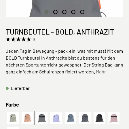
TURNBEUTEL - BOLD, ANTHRAZIT
(1)
Jeden Tag in Bewegung – pack' ein, was mit muss! Mit dem
BOLD Turnbeutel in Anthracite bist du bestens für den
nächsten Sportunterricht gewappnet. Der String Bag kann
ganz einfach am Schulranzen fixiert werden.
Mehr
Lieferbar
auswählen
Farbe
Turnbeutel - BOLD Curve, Grün
Leaves, Karamell
Anthracite
Lavendel
BOLD,
Turnbeutel - BOLD Spo
BOLD, Schwar
mauve