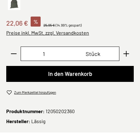
School String Bag Bold dark olive
%
22,06 €
25,95 €
(14.99% gespart)
Preise inkl. MwSt. zzgl. Versandkosten
Produkt Anzahl: Gib den gewünschten Wert ei
Stück
In den Warenkorb
Zum Merkzettel hinzufügen
Produktnummer:
12050202360
Hersteller:
Lässig