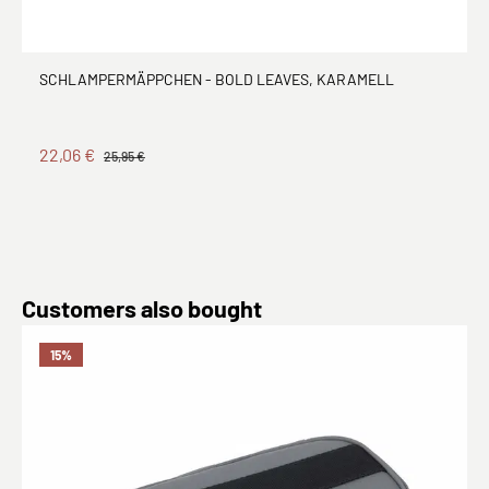
SCHLAMPERMÄPPCHEN - BOLD LEAVES, KARAMELL
22,06 €
25,95 €
Produktgalerie überspringen
Customers also bought
15
%