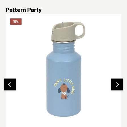
Produktgalerie überspringen
Pattern Party
15
%