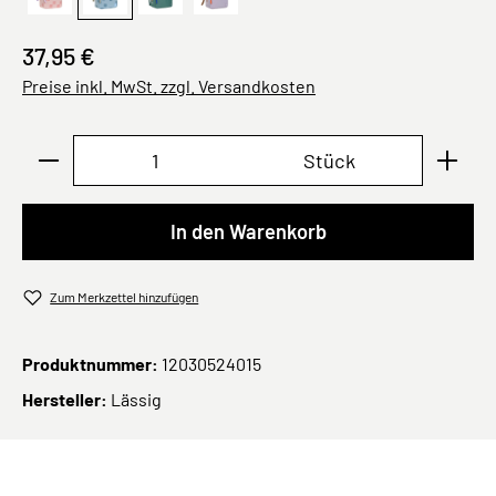
Rosa
Pattern Party, Blau
dark green
lilac
37,95 €
Preise inkl. MwSt. zzgl. Versandkosten
Produkt Anzahl: Gib den gewünschten Wert ei
Stück
In den Warenkorb
Zum Merkzettel hinzufügen
Produktnummer:
12030524015
Hersteller:
Lässig