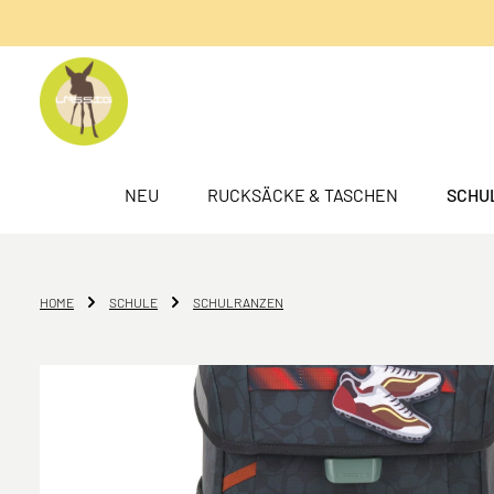
springen
Zur Hauptnavigation springen
NEU
RUCKSÄCKE & TASCHEN
SCHU
HOME
SCHULE
SCHULRANZEN
Bildergalerie überspringen