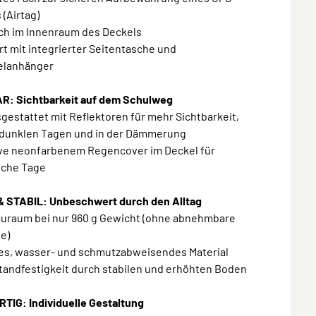
 (Airtag)
ach im Innenraum des Deckels
rt mit integrierter Seitentasche und
elanhänger
R: Sichtbarkeit auf dem Schulweg
sgestattet mit Reflektoren für mehr Sichtbarkeit,
 dunklen Tagen und in der Dämmerung
sive neonfarbenem Regencover im Deckel für
sche Tage
& STABIL: Unbeschwert durch den Alltag
tauraum bei nur 960 g Gewicht (ohne abnehmbare
e)
tes, wasser- und schmutzabweisendes Material
tandfestigkeit durch stabilen und erhöhten Boden
TIG: Individuelle Gestaltung