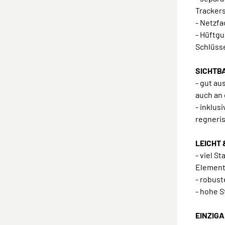
Trackers
- Netzf
- Hüftgu
Schlüss
SICHTBA
- gut au
auch an
- inklu
regneri
LEICHT 
- viel S
Element
- robus
- hohe S
EINZIGAR