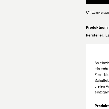
Zum Merkzett
Produktnum
Hersteller:
L
So einzi
ein echt
Form bie
Schulleb
vielen A
einzigar
Produkt