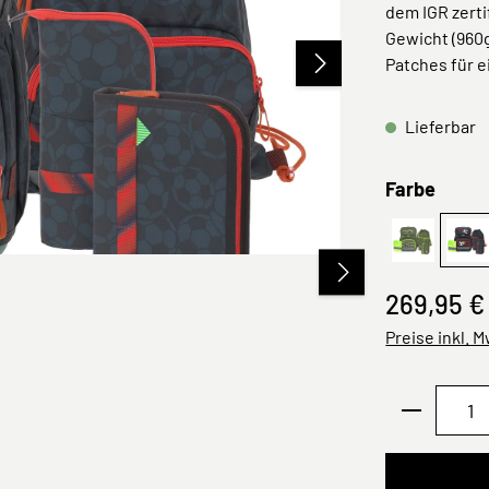
dem IGR zerti
Gewicht (960
Patches für 
Lieferbar
ausw
Farbe
Jungle gr
Fo
269,95 €
Preise inkl. 
Produkt 