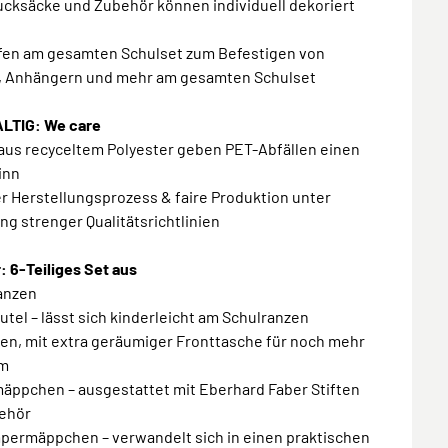
ucksäcke und Zubehör können individuell dekoriert
ufen am gesamten Schulset zum Befestigen von
, Anhängern und mehr am gesamten Schulset
LTIG: We care
 aus recyceltem Polyester geben PET-Abfällen einen
inn
r Herstellungsprozess & faire Produktion unter
ng strenger Qualitätsrichtlinien
 6-Teiliges Set aus
ranzen
utel – lässt sich kinderleicht am Schulranzen
en, mit extra geräumiger Fronttasche für noch mehr
um
mäppchen – ausgestattet mit Eberhard Faber Stiften
ehör
mpermäppchen – verwandelt sich in einen praktischen