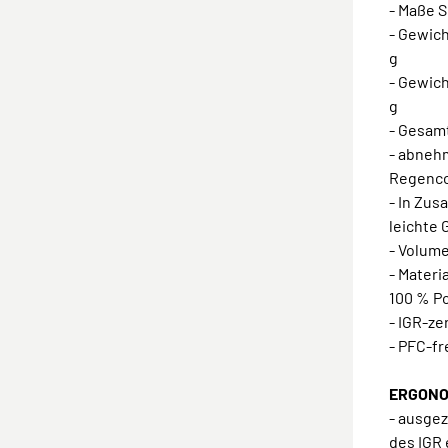
- Maße S
- Gewic
g
- Gewic
g
- Gesamt
- abneh
Regenc
- In Zu
leichte
- Volume
- Materi
100 % Po
- IGR-ze
- PFC-f
ERGONOM
- ausge
des IGR 