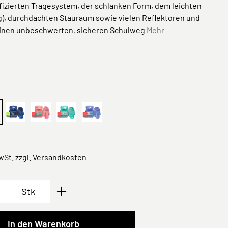
fizierten Tragesystem, der schlanken Form, dem leichten
g), durchdachten Stauraum sowie vielen Reflektoren und
einen unbeschwerten, sicheren Schulweg
Mehr
ählen
een
otball deep
Space blue
Sunset pink
Seashell turqouise
Cloud lilac
MwSt. zzgl. Versandkosten
Anzahl: Gib den gewünschten Wert ein oder 
Stk
In den Warenkorb