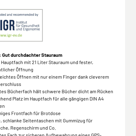
 Gut durchdachter Stauraum
 Hauptfach mit 21 Liter Stauraum und fester,
htlicher Öffnung
leichtes Öffnen mit nur einem Finger dank cleverem
erschluss
ates Bücherfach hält schwere Bücher dicht am Rücken
chend Platz im Hauptfach für alle gängigen DIN A4
en
miges Frontfach für Brotdose
le, schlanke Seitentaschen mit Gummizug für
asche, Regenschirm und Co.
ates Fach zur sicheren Aufbewahrung eines GPS-