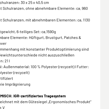
chulranzen: 30 x 25 x 40,5 cm
ht Schulranzen, ohne abnehmbare Elemente: ca. 960
ht Schulranzen, mit abnehmbaren Elementen: ca. 1130
gewicht, 6-teiliges Set: ca.1590g
mbare Elemente: Hüftgurt, Brustgurt, Patches &
over
sammenhang mit konstanter Produktoptimierung sind
 Gewichtsunterschiede nicht auszuschließen
n: 21 l
al: Außenmaterial: 100 % Polyester (recycelt) I Futter:
lyester (recycelt)
rtifiziert
reie Imprägnierung
ISCH: IGR-zertifiziertes Tragesystem
zeichnet mit dem Gütesiegel „Ergonomisches Produkt“
e.V