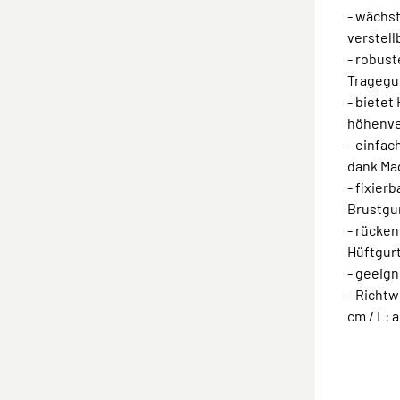
- wächst
verstell
- robus
Tragegu
- bietet
höhenve
- einfac
dank Ma
- fixier
Brustgu
- rücke
Hüftgur
- geeign
- Richtwe
cm / L: 