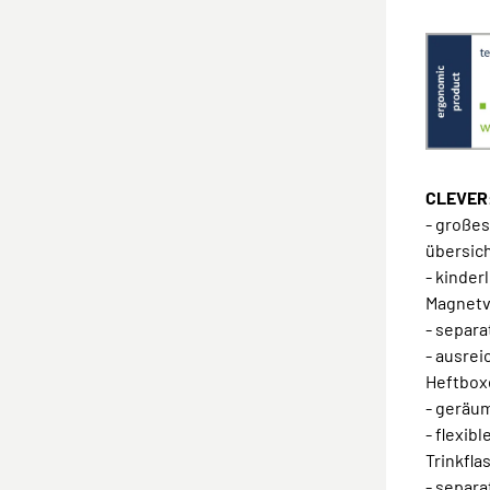
CLEVER:
- großes
übersic
- kinder
Magnetv
- separ
- ausrei
Heftbox
- geräu
- flexib
Trinkfl
- separ