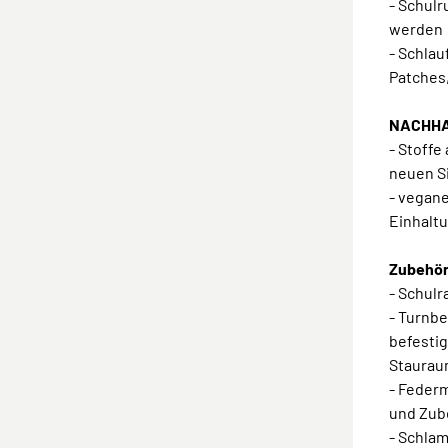
- Schulr
werden
- Schla
Patches
NACHHA
- Stoffe
neuen S
- vegane
Einhaltu
Zubehör:
- Schul
- Turnbe
befestig
Staura
- Feder
und Zub
- Schla