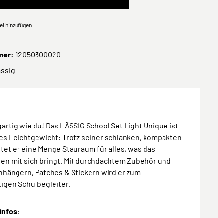
el hinzufügen
mer:
12050300020
ässig
gartig wie du! Das LÄSSIG School Set Light Unique ist
es Leichtgewicht: Trotz seiner schlanken, kompakten
tet er eine Menge Stauraum für alles, was das
en mit sich bringt. Mit durchdachtem Zubehör und
nhängern, Patches & Stickern wird er zum
tigen Schulbegleiter.
infos: