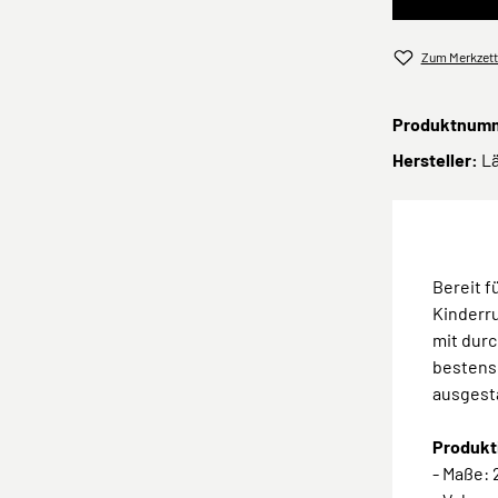
Zum Merkzett
Produktnum
Hersteller:
L
Bereit 
Kinderru
mit dur
bestens
ausgest
Produkt
- Maße: 2