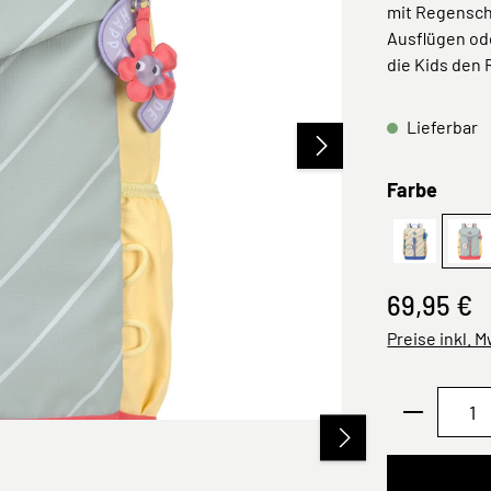
mit Regensch
Ausflügen od
die Kids den
Lieferbar
ausw
Farbe
Frog
Fl
69,95 €
Preise inkl. 
Produkt 