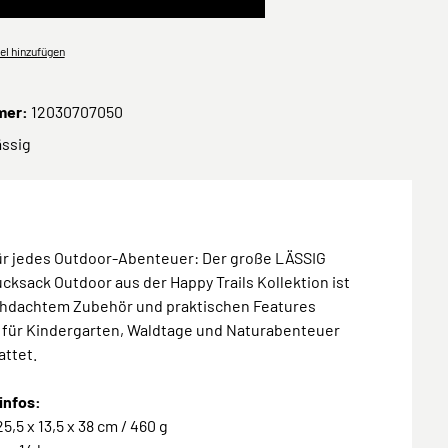
el hinzufügen
mer:
12030707050
ässig
für jedes Outdoor-Abenteuer: Der große LÄSSIG
cksack Outdoor aus der Happy Trails Kollektion ist
chdachtem Zubehör und praktischen Features
 für Kindergarten, Waldtage und Naturabenteuer
attet.
infos:
5,5 x 13,5 x 38 cm / 460 g