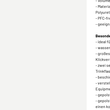
- Volume
- Materi
Polyuret
- PFC-f
- geeign
Besonde
- ideal 
- wasser
- großes
Klickve
- zwei s
Trinkfl
- besch
- verste
Equipm
- gepol
- gepols
einen ko