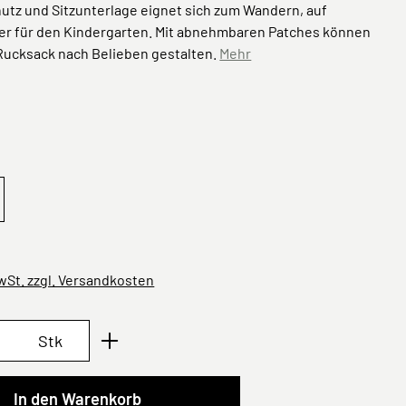
utz und Sitzunterlage eignet sich zum Wandern, auf
er für den Kindergarten. Mit abnehmbaren Patches können
 Rucksack nach Belieben gestalten.
Mehr
ählen
ower
MwSt. zzgl. Versandkosten
Anzahl: Gib den gewünschten Wert ein oder 
Stk
In den Warenkorb