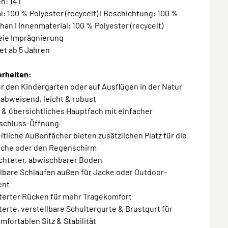
n: 14 l
al: 100 % Polyester (recycelt) I Beschichtung: 100 %
han I Innenmaterial: 100 % Polyester (recycelt)
reie Imprägnierung
et ab 5 Jahren
rheiten:
für den Kindergarten oder auf Ausflügen in der Natur
abweisend, leicht & robust
 & übersichtliches Hauptfach mit einfacher
rschluss-Öffnung
eitliche Außenfächer bieten zusätzlichen Platz für die
asche oder den Regenschirm
ichteter, abwischbarer Boden
llbare Schlaufen außen für Jacke oder Outdoor-
ent
sterter Rücken für mehr Tragekomfort
terte, verstellbare Schultergurte & Brustgurt für
mfortablen Sitz & Stabilität