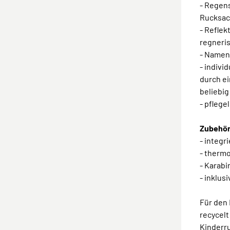
- Regens
Rucksac
- Reflek
regneri
- Namen
- indivi
durch e
beliebi
- pflege
Zubehör
- integr
- thermo
- Karabi
- inklus
Für den
recycelt
Kinderr