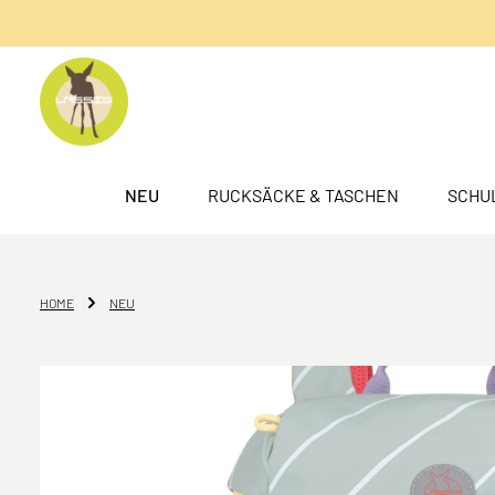
springen
Zur Hauptnavigation springen
NEU
RUCKSÄCKE & TASCHEN
SCHU
HOME
NEU
Bildergalerie überspringen