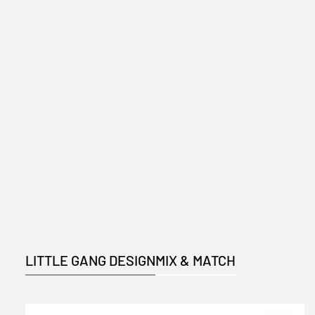
LITTLE GANG DESIGN
MIX & MATCH
Produktgalerie überspringen