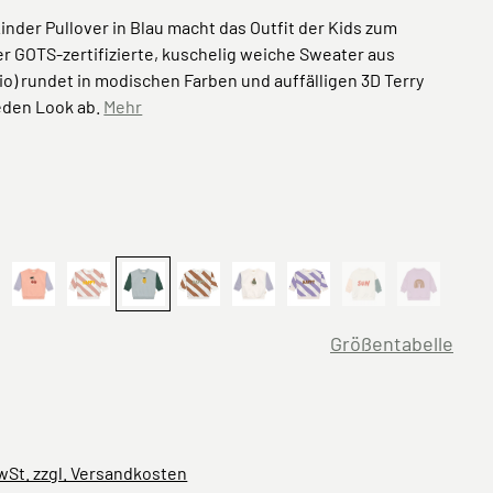
Kinder Pullover in Blau macht das Outfit der Kids zum
r GOTS-zertifizierte, kuschelig weiche Sweater aus
o) rundet in modischen Farben und auffälligen 3D Terry
eden Look ab.
Mehr
ählen
streift Weiß Khaki
Kirsche Rosa
Gestreift Weiß Rosa
Zitrone Hellblau
Gestreift Weiß Karamell
Birne
Gestreift Lila
Sun Weiß
Regenbog
n ist zurzeit nicht verfügbar.)
(Diese Option ist zu
(Diese Opti
ählen
Größentabelle
MwSt. zzgl. Versandkosten