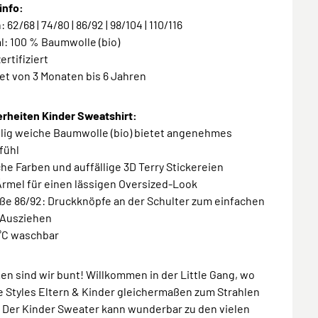
info:
 62/68 | 74/80 | 86/92 | 98/104 | 110/116
al: 100 % Baumwolle (bio)
ertifiziert
et von 3 Monaten bis 6 Jahren
rheiten Kinder Sweatshirt:
elig weiche Baumwolle (bio) bietet angenehmes
fühl
he Farben und auffällige 3D Terry Stickereien
Ärmel für einen lässigen Oversized-Look
öße 86/92: Druckknöpfe an der Schulter zum einfachen
 Ausziehen
 °C waschbar
 sind wir bunt! Willkommen in der Little Gang, wo
e Styles Eltern & Kinder gleichermaßen zum Strahlen
. Der Kinder Sweater kann wunderbar zu den vielen