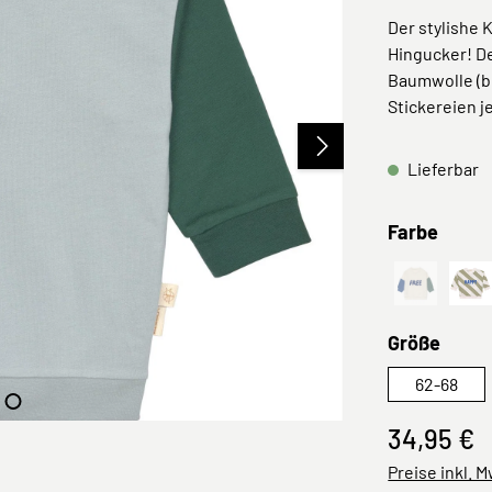
Der stylishe 
Hingucker! De
Baumwolle (bi
Stickereien j
Lieferbar
ausw
Farbe
Free Weiß
Ge
(Diese Optio
ausw
Größe
62-68
34,95 €
Preise inkl. 