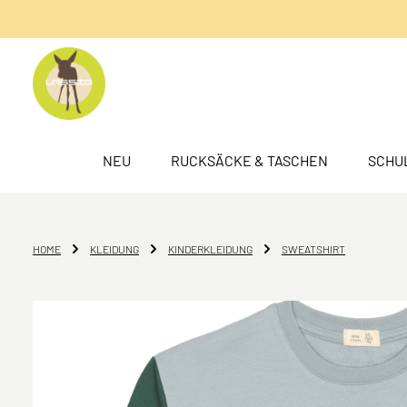
springen
Zur Hauptnavigation springen
NEU
RUCKSÄCKE & TASCHEN
SCHU
HOME
KLEIDUNG
KINDERKLEIDUNG
SWEATSHIRT
Bildergalerie überspringen