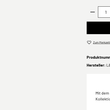
Produkt 
Zum Merkzett
Produktnum
Hersteller:
L
Mit dem 
Kollekti