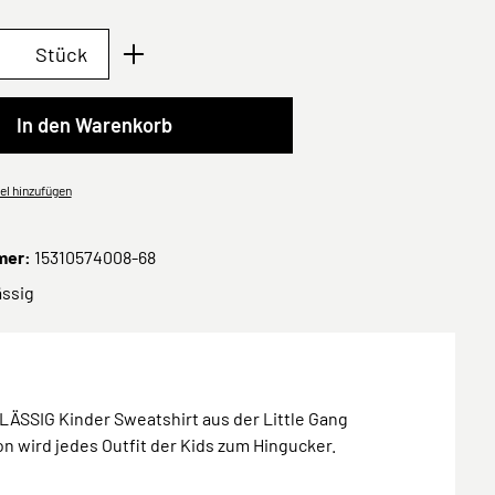
Anzahl: Gib den gewünschten Wert ein oder 
Stück
In den Warenkorb
el hinzufügen
mer:
15310574008-68
ässig
LÄSSIG Kinder Sweatshirt aus der Little Gang
on wird jedes Outfit der Kids zum Hingucker.