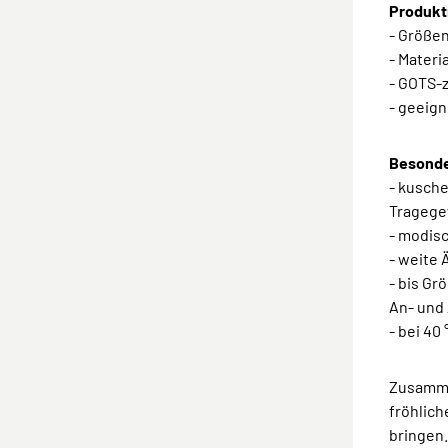
Produkt
- Größen:
- Materi
- GOTS-z
- geeign
Besonde
- kusch
Tragege
- modisc
- weite 
- bis Gr
An- und
- bei 40
Zusammen
fröhlich
bringen