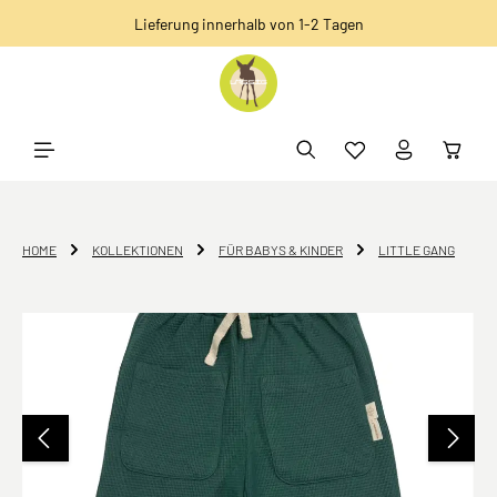
Lieferung innerhalb von 1-2 Tagen
alt springen
HOME
KOLLEKTIONEN
FÜR BABYS & KINDER
LITTLE GANG
Bildergalerie überspringen