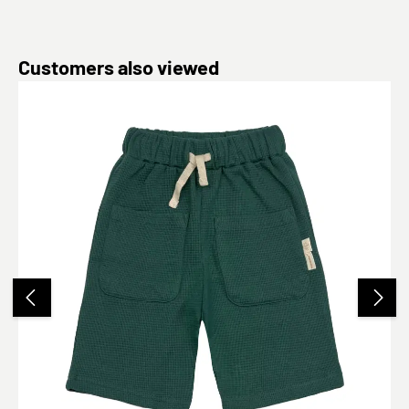
Produktgalerie überspringen
Customers also viewed