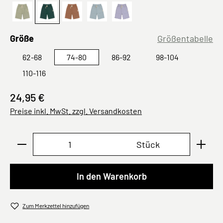
Khaki
Dunkelgrün
Karamell
Hellblau
Lila
auswählen
Größe
Größentabelle
62-68
74-80
86-92
98-104
110-116
24,95 €
Preise inkl. MwSt. zzgl. Versandkosten
Produkt Anzahl: Gib den gewünschten Wert ei
Stück
In den Warenkorb
Zum Merkzettel hinzufügen