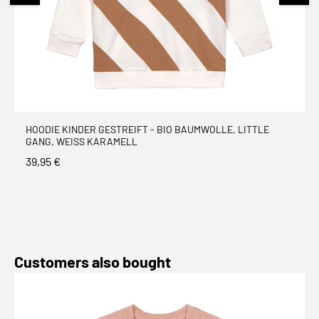
HOODIE KINDER GESTREIFT - BIO BAUMWOLLE, LITTLE
GANG, WEISS KARAMELL
39,95 €
Produktgalerie überspringen
Customers also bought