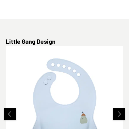
Produktgalerie überspringen
Little Gang Design