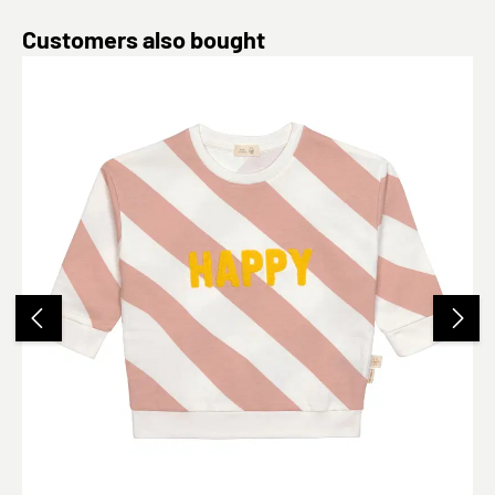
Produktgalerie überspringen
Customers also bought