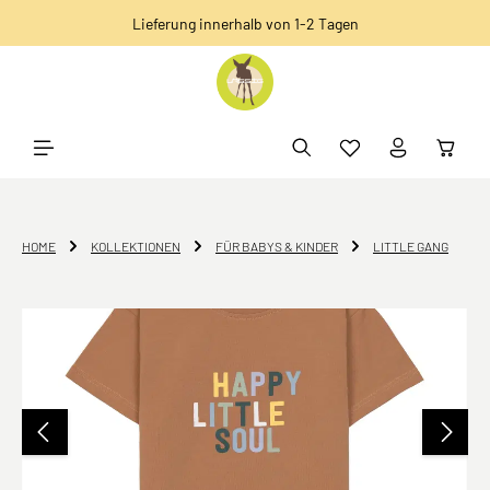
Lieferung innerhalb von 1-2 Tagen
alt springen
HOME
KOLLEKTIONEN
FÜR BABYS & KINDER
LITTLE GANG
Bildergalerie überspringen