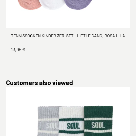
TENNISSOCKEN KINDER 3ER-SET - LITTLE GANG, ROSA LILA
13,95 €
Produktgalerie überspringen
Customers also viewed