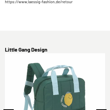
https://www.laessig-fashion.de/retour
Produktgalerie überspringen
Little Gang Design