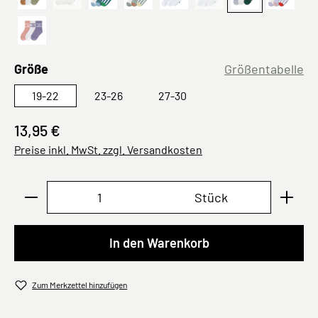
Khaki Karamell
Kirsche
Dog
Bio Baumwolle, Ente
Run
Smile Weiß
Blau
PreOrde
(Diese Option ist zurzeit nicht verfügbar.)
(Diese Option ist zurzeit 
Rosa Lila
auswählen
Größe
Größentabelle
19-22
23-26
27-30
13,95 €
Preise inkl. MwSt. zzgl. Versandkosten
Produkt Anzahl: Gib den gewünschten Wert ei
Stück
In den Warenkorb
Zum Merkzettel hinzufügen