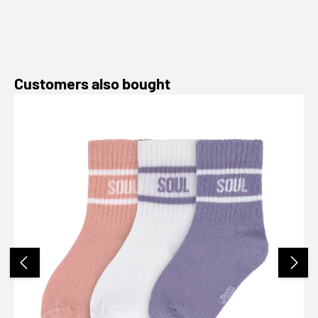
Produktgalerie überspringen
Customers also bought