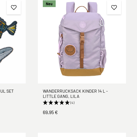
Neu
WANDERRUCKSACK KINDER 14 L -
HUL SET
LITTLE GANG, LILA
(4)
69,95 €