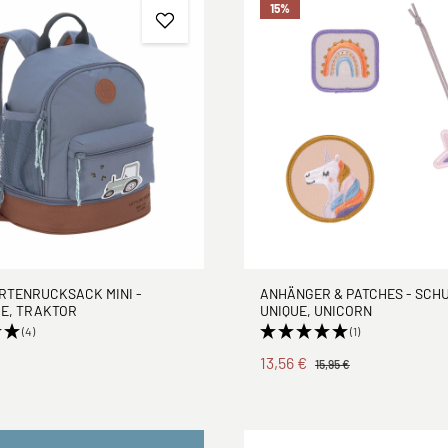
15
%
RTENRUCKSACK MINI -
ANHÄNGER & PATCHES - SCHU
E, TRAKTOR
UNIQUE, UNICORN
(4)
(1)
13,56 €
15,95 €