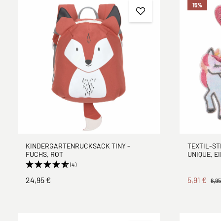
15
%
TEXTIL-ST
KINDERGARTENRUCKSACK TINY -
UNIQUE, E
FUCHS, ROT
(4)
24,95 €
5,91 €
6,95