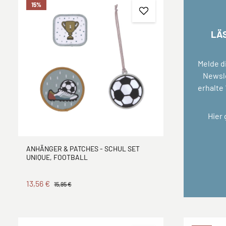
15
%
LÄ
Melde d
Newsle
erhalte
Hier
ANHÄNGER & PATCHES - SCHUL SET
UNIQUE, FOOTBALL
13,56 €
15,95 €