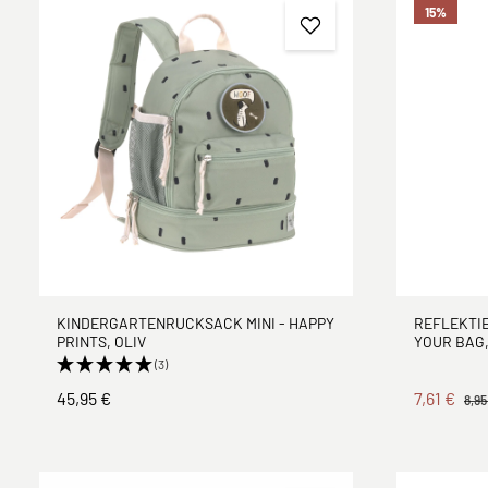
15
%
KINDERGARTENRUCKSACK MINI - HAPPY
REFLEKTI
PRINTS, OLIV
YOUR BAG
(3)
45,95 €
7,61 €
8,95