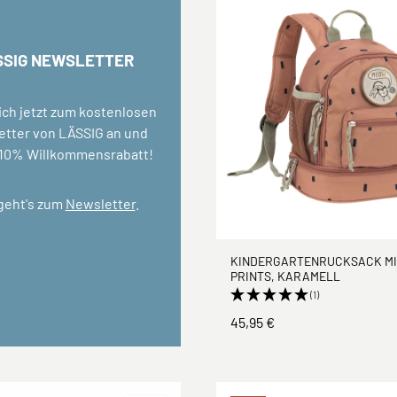
SSIG NEWSLETTER
ich jetzt zum kostenlosen
tter von LÄSSIG an und
 10% Willkommensrabatt!
 geht's zum
Newsletter
.
KINDERGARTENRUCKSACK MIN
PRINTS, KARAMELL
(1)
45,95 €