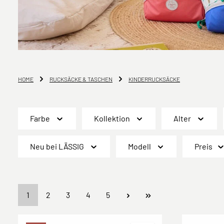
HOME
RUCKSÄCKE & TASCHEN
KINDERRUCKSÄCKE
Farbe
Kollektion
Alter
Neu bei LÄSSIG
Modell
Preis
Seite
Seite
Seite
Seite
Seite
1
2
3
4
5