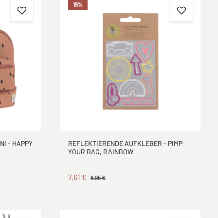
15
%
I - HAPPY
REFLEKTIERENDE AUFKLEBER - PIMP
YOUR BAG, RAINBOW
7,61 €
8,95 €