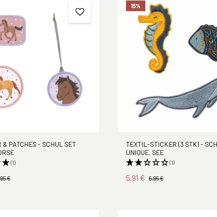
15
%
& PATCHES - SCHUL SET
TEXTIL-STICKER (3 STK) - SC
ORSE
UNIQUE, SEE
(1)
(1)
5,91 €
,95 €
6,95 €