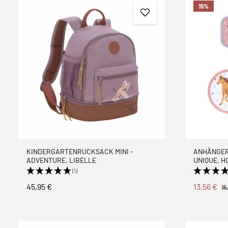
15
%
KINDERGARTENRUCKSACK MINI -
ANHÄNGER 
ADVENTURE, LIBELLE
UNIQUE, H
(1)
45,95 €
13,56 €
15