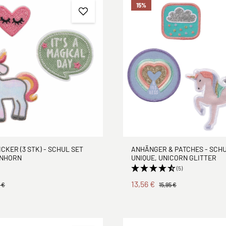
15
%
ICKER (3 STK) - SCHUL SET
ANHÄNGER & PATCHES - SCHU
INHORN
UNIQUE, UNICORN GLITTER
(5)
13,56 €
 €
15,95 €