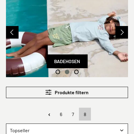
BADEHOSEN
Produkte filtern
Seite
Seite
Seite
6
7
8