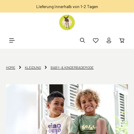
Lieferung innerhalb von 1-2 Tagen
alt springen
HOME
KLEIDUNG
BABY- & KINDERBADEMODE