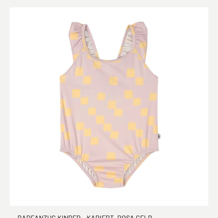
BADEANZUG KINDER - KARIERT, ROSA GELB