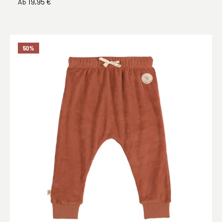
19,95 €
Ab
50
%