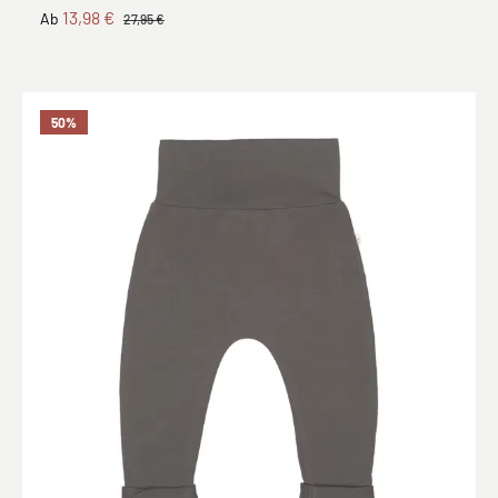
13,98 €
Ab
27,95 €
50
%